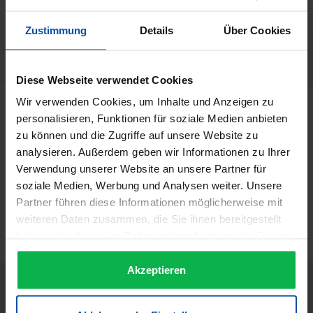
4008666343185
Hersteller:
Zustimmung
Details
Über Cookies
Alcina
Herstellernummer:
72216
Diese Webseite verwendet Cookies
Wir verwenden Cookies, um Inhalte und Anzeigen zu
Beschreibung
personalisieren, Funktionen für soziale Medien anbieten
ALCINA 5- Minuten- Maske für jede Haut Die 5-Minuten-
zu können und die Zugriffe auf unsere Website zu
Maske mit Rotweinextrakt (Polyphenole) sorgt in 5 Minuten
analysieren. Außerdem geben wir Informationen zu Ihrer
für sichtbar…
Mehr
Verwendung unserer Website an unsere Partner für
soziale Medien, Werbung und Analysen weiter. Unsere
Informationen zur Produktsicherheit
Partner führen diese Informationen möglicherweise mit
Trusted Shops Bewertungen
weiteren Daten zusammen, die Sie ihnen bereitgestellt
haben oder die sie im Rahmen Ihrer Nutzung der Dienste
gesammelt haben.
Akzeptieren