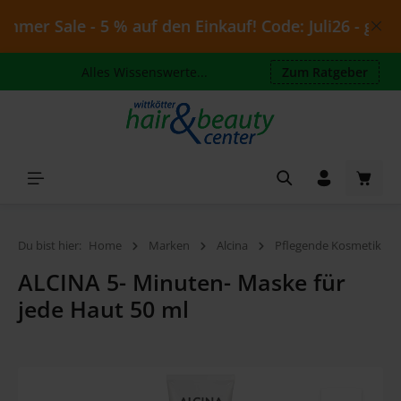
Zum Hauptinhalt springen
mer Sale - 5 % auf den Einkauf! Code: Juli26 - gültig 
Alles Wissenswerte...
Zum Ratgeber
Waren
Du bist hier:
Home
Marken
Alcina
Pflegende Kosmetik
ALCINA 5- Minuten- Maske für
jede Haut 50 ml
Bildergalerie überspringen