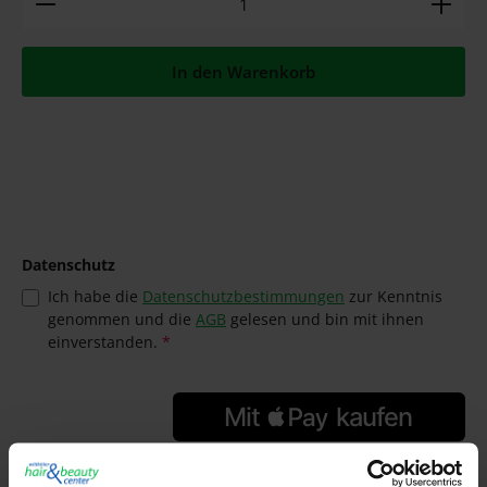
In den Warenkorb
Datenschutz
Ich habe die
Datenschutzbestimmungen
zur Kenntnis
genommen und die
AGB
gelesen und bin mit ihnen
einverstanden.
*
GTIN/EAN: