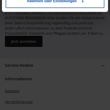
Ablehnen oder Einstellungen
JETZT UNSEREN NEWSLETTER ABONNIEREN UND EINEN 5€
GUTSCHEIN BEKOMMEN! Bitte senden Sie mir entsprechend
Ihrer Datenschutzerklärung regelmäßig und jederzeit
widerruflich Informationen zu dem Produktsortiment
Friseurbedarf, Kosmetik und Pflegeprodukten per E-Mail zu.
Jetzt anmelden
Service-Hotline
Informationen
Ratgeber
Herstellerservice