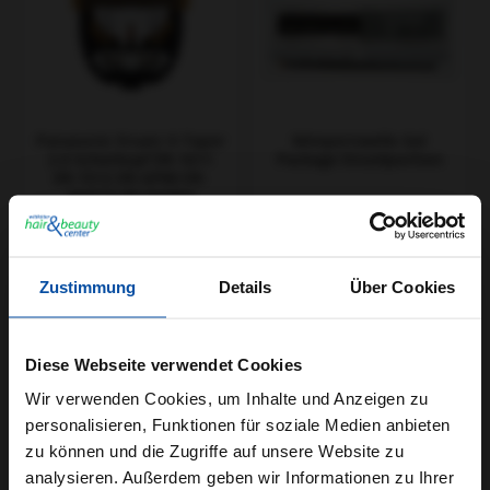
Panasonic Ersatz X-Taper
Wimpernwelle Gel
2.0 Scherkopf ER-1611
Package Einzelportion
ER-1512 ER-GP80 ER-
DGP72 ER-DGP82
Regulärer Preis:
Regulärer Preis:
44,90 €
39,90 €
Zustimmung
Details
Über Cookies
Diese Webseite verwendet Cookies
Wir verwenden Cookies, um Inhalte und Anzeigen zu
personalisieren, Funktionen für soziale Medien anbieten
zu können und die Zugriffe auf unsere Website zu
analysieren. Außerdem geben wir Informationen zu Ihrer