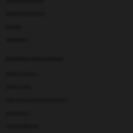
Zahlung & Versand
Batterieentsorgung
Kontakt
Newsletter
Rechtliche Informationen
Widerrufsrecht
Datenschutz
AGB mit Kundeninformationen
Impressum
Cookieerklärung