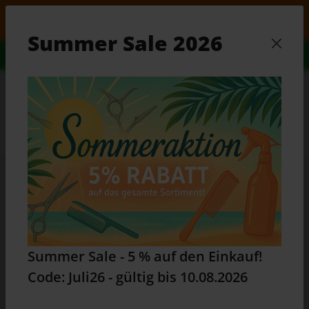
Zum Hauptinhalt springen
5 % auf den Einkauf! Code: Juli26 - gültig bis 10.08.
Summer Sale 2026
Alles Wissenswerte...
Zum Ratgeber
Waren
Du bist hier:
Home
Marken
Marken
Summer Sale - 5 % auf den Einkauf!
Produkte filtern
Code: Juli26 - gültig bis 10.08.2026