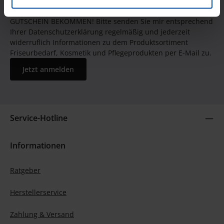
JETZT UNSEREN NEWSLETTER ABONNIEREN UND EINEN 5€
GUTSCHEIN BEKOMMEN! Bitte senden Sie mir entsprechend
Ihrer Datenschutzerklärung regelmäßig und jederzeit
widerruflich Informationen zu dem Produktsortiment
Friseurbedarf, Kosmetik und Pflegeprodukten per E-Mail zu.
Jetzt anmelden
Service-Hotline
Informationen
Ratgeber
Herstellerservice
Zahlung & Versand