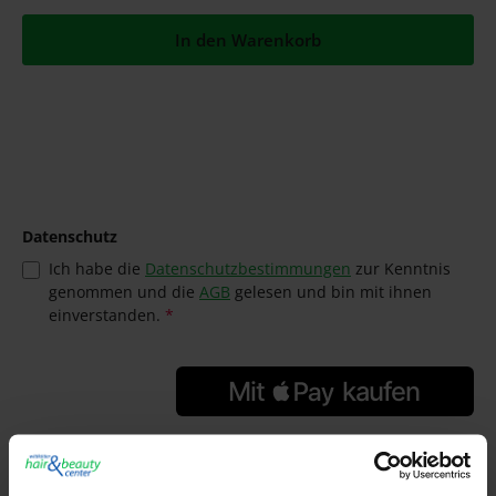
In den Warenkorb
Datenschutz
Ich habe die
Datenschutzbestimmungen
zur Kenntnis
genommen und die
AGB
gelesen und bin mit ihnen
einverstanden.
*
GTIN/EAN:
4008666108265
Hersteller: