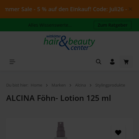
Zum Hauptinhalt springen
mmer Sale - 5 % auf den Einkauf! Code: Juli26 - gültig
Alles Wissenswerte...
Zum Ratgeber
Waren
Du bist hier:
Home
Marken
Alcina
Stylingprodukte
ALCINA Föhn- Lotion 125 ml
Bildergalerie überspringen