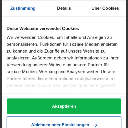
Alcina
Zustimmung
Details
Über Cookies
Herstellernummer:
53719
Diese Webseite verwendet Cookies
Beschreibung
Wir verwenden Cookies, um Inhalte und Anzeigen zu
personalisieren, Funktionen für soziale Medien anbieten
ALCINA Föhn- Lotion Die Föhn-Lotion für alle klassischen
zu können und die Zugriffe auf unsere Website zu
Föhnfrisuren verleiht Volumen und Elastizität. Gleichzeitig
analysieren. Außerdem geben wir Informationen zu Ihrer
wird da…
Mehr
Verwendung unserer Website an unsere Partner für
Informationen zur Produktsicherheit
soziale Medien, Werbung und Analysen weiter. Unsere
Trusted Shops Bewertungen
Partner führen diese Informationen möglicherweise mit
weiteren Daten zusammen, die Sie ihnen bereitgestellt
haben oder die sie im Rahmen Ihrer Nutzung der Dienste
gesammelt haben.
Akzeptieren
Ablehnen oder Einstellungen