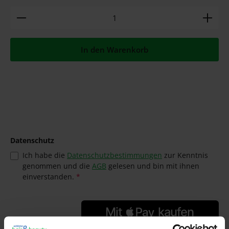
Produkt Anzahl: Gib den gewünschten Wert ein ode
In den Warenkorb
Datenschutz
Ich habe die
Datenschutzbestimmungen
zur Kenntnis
genommen und die
AGB
gelesen und bin mit ihnen
einverstanden.
*