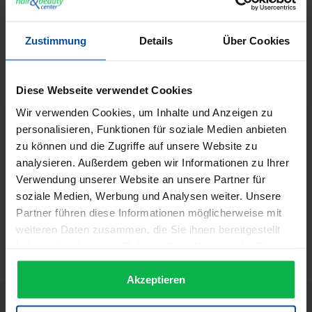
GTIN/EAN:
3030050000283
Zustimmung
Details
Über Cookies
Hersteller:
BaByliss PRO
Herstellernummer:
22176
Diese Webseite verwendet Cookies
Wir verwenden Cookies, um Inhalte und Anzeigen zu
personalisieren, Funktionen für soziale Medien anbieten
Beschreibung
zu können und die Zugriffe auf unsere Website zu
BaByliss Pro Professioneller Keramik Lockenstab /
analysieren. Außerdem geben wir Informationen zu Ihrer
Thermestab / Fönbürste Professioneller Keramik
Verwendung unserer Website an unsere Partner für
Lockenstab 32 mm…
Mehr
soziale Medien, Werbung und Analysen weiter. Unsere
Informationen zur Produktsicherheit
Partner führen diese Informationen möglicherweise mit
weiteren Daten zusammen, die Sie ihnen bereitgestellt
Trusted Shops Bewertungen
haben oder die sie im Rahmen Ihrer Nutzung der Dienste
gesammelt haben.
Akzeptieren