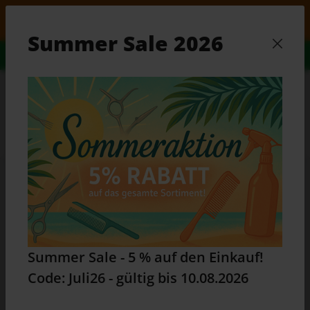
Zum Hauptinhalt springen
er Sale - 5 % auf den Einkauf! Code: Juli26 - gültig b
Summer Sale 2026
Alles Wissenswerte...
Zum Ratgeber
Waren
Du bist hier:
Home
Produkte
Elektrogeräte
Haarschneidemaschinen
Babyliss Pro
Babyliss PRO Professioneller
Trimmer Haarschneidemaschine
Summer Sale - 5 % auf den Einkauf!
Haarschneider FX768E
Code: Juli26 - gültig bis 10.08.2026