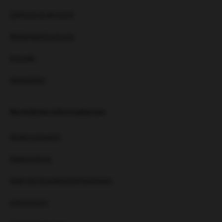
Zahlung & Versand
Batterieentsorgung
Kontakt
Newsletter
Rechtliche Informationen
Widerrufsrecht
Datenschutz
AGB mit Kundeninformationen
Impressum