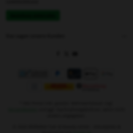
Cookieerklärung
Bestellung widerrufen
Das sagen unsere Kunden
* Alle Preise inkl. gesetzl. Mehrwertsteuer zzgl.
Versandkosten
und ggf. Nachnahmegebühren, wenn nicht
anders angegeben.
© 2026 Wittkötter hair & beauty center - Konzeption &
Realisation von
Creeb.de