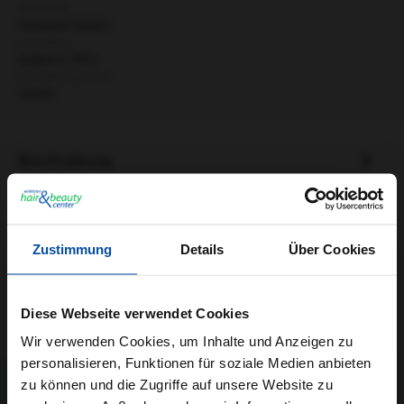
GTIN/EAN:
3030050100921
Hersteller:
BaByliss PRO
Herstellernummer:
35339
Beschreibung
BabylissPro FX768E Professioneller Trimmer mit Akku-
Betrieb Der FX768E Trimmer ist mit einer Präzisionsklinge
aus rostfre…
Mehr
Zustimmung
Details
Über Cookies
Informationen zur Produktsicherheit
Trusted Shops Bewertungen
Diese Webseite verwendet Cookies
Wir verwenden Cookies, um Inhalte und Anzeigen zu
personalisieren, Funktionen für soziale Medien anbieten
zu können und die Zugriffe auf unsere Website zu