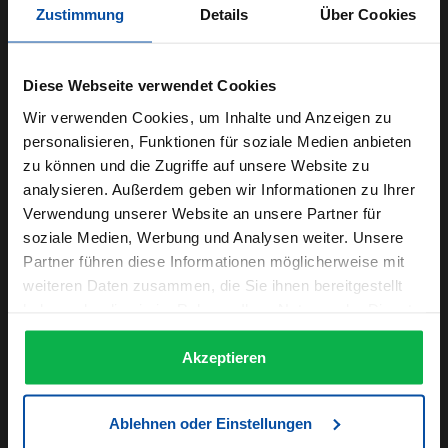
Zustimmung
Details
Über Cookies
Diese Webseite verwendet Cookies
Wir verwenden Cookies, um Inhalte und Anzeigen zu
personalisieren, Funktionen für soziale Medien anbieten
zu können und die Zugriffe auf unsere Website zu
analysieren. Außerdem geben wir Informationen zu Ihrer
Verwendung unserer Website an unsere Partner für
soziale Medien, Werbung und Analysen weiter. Unsere
Partner führen diese Informationen möglicherweise mit
weiteren Daten zusammen, die Sie ihnen bereitgestellt
haben oder die sie im Rahmen Ihrer Nutzung der Dienste
gesammelt haben.
Wellness & Gesundheit
Akzeptieren
Styling
Ablehnen oder Einstellungen