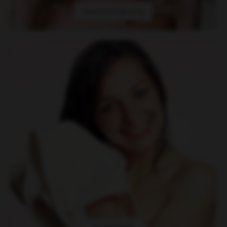
Haarverlängerung
Haarpfelege