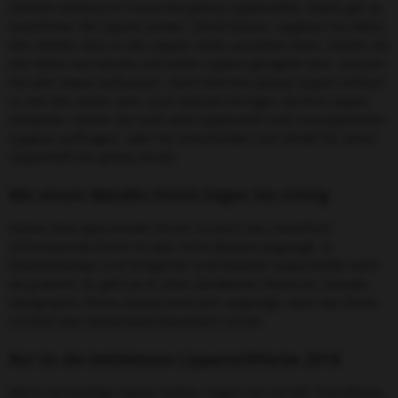
nämlich ebenso im Trend wie glossy Lippenstifte. Dabei gilt: Je
natürlicher die Lippen wirken, desto besser. Lipgloss hat dabei
den Vorteil, dass er die Lippen voller aussehen lässt. Sollten Sie
von Natur aus bereits mit vollen Lippen gesegnet sein, müssen
Sie aber etwas aufpassen. Dann könnten glossy Lippen einfach
zu viel des Guten sein. Zum Glänzen bringen Sie Ihre Lippen
entweder, indem Sie nach dem Lippenstift noch transparenten
Lipgloss auftragen, oder Sie entscheiden sich direkt für einen
Lippenstift mit glossy Finish.
Mit einem Metallic-Finish liegen Sie richtig
Neben dem glänzenden Finish ist auch das metallisch
schimmernde Finish im Jahr 2018 absolut angesagt. In
Kosmetikshops und Drogerien sind Metallic-Lippenstifte mehr
als präsent. Es gibt sie in allen denkbaren Nuancen. Gerade
Holographic-Shine-Glosse sind sehr angesagt, denn bei ihnen
schillert das Farbenspiel besonders schön.
Rot ist die beliebteste Lippenstiftfarbe 2018
Wenn Sie knallige Lippen lieben, liegen Sie mit der Trendfarbe