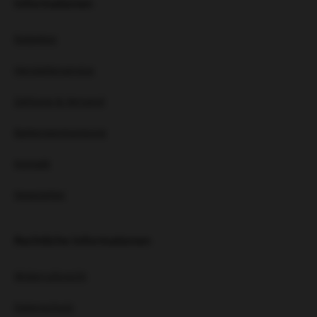
Informationen
Ratgeber
Herstellerservice
Zahlung & Versand
Batterieentsorgung
Kontakt
Newsletter
Rechtliche Informationen
Widerrufsrecht
Datenschutz