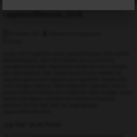
Lippenstifttrends 2018
16. Oktober 2024
Wittkötter hair & beauty center
Styling
Im Jahr 2017 rangierten matte Lippenstifte ganz oben auf der
Beliebtheitsskala, doch 2018 spielen sie nur noch eine
untergeordnete Rolle. Stattdessen dürfen Sie sich in diesem
Jahr über deutlich mehr Abwechslung freuen: Wählen Sie
zwischen glänzendem Lipgloss und Lippenstift, metallischen
und cremigen Texturen sowie pflegenden Lipbalms. Auch in
puncto Farbwahl bleiben keine Wünsche offen: Knallige, bunte
Farben sind ebenso vertreten wie natürliche Nuancen.
Erfahren Sie hier alles über die angesagtesten
Lippenstifttrends 2018.
„Lip Tint“ ist im Trend
Als „Lip Tint“ bezeichnet man eine neue Formulierung des