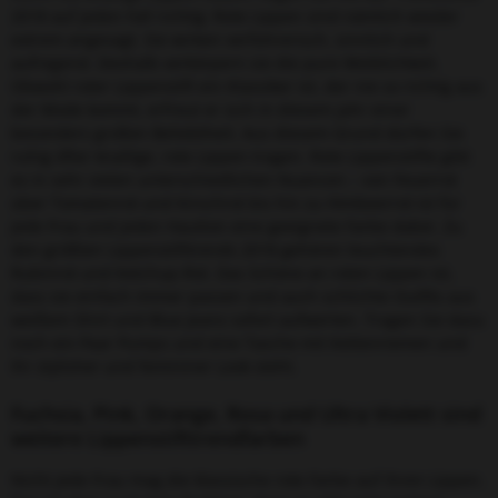
2018 auf jeden Fall richtig: Rote Lippen sind nämlich wieder
extrem angesagt. Sie wirken verführerisch, sinnlich und
aufregend. Deshalb verkörpern sie die pure Weiblichkeit.
Obwohl roter Lippenstift ein Klassiker ist, der nie so richtig aus
der Mode kommt, erfreut er sich in diesem Jahr einer
besonders großen Beliebtheit. Aus diesem Grund dürfen Sie
ruhig öfter knallige, rote Lippen tragen. Rote Lippenstifte gibt
es in sehr vielen unterschiedlichen Nuancen – von Feuerrot
über Tomatenrot und Kirschrot bis hin zu Himbeerrot ist für
jede Frau und jeden Hautton eine geeignete Farbe dabei. Zu
den größten Lippenstifttrends 2018 gehören leuchtendes
Rubinrot und Ketchup-Rot. Das Schöne an roten Lippen ist,
dass sie einfach immer passen und auch schlichte Outfits aus
weißem Shirt und Blue Jeans sofort aufwerten. Tragen Sie dazu
noch ein Paar Pumps und eine Tasche mit Kettenriemen und
Ihr stylisher und femininer Look steht.
Fuchsia, Pink, Orange, Rosa und Ultra Violett sind
weitere Lippenstifttrendfarben
Nicht jede Frau mag die klassische rote Farbe auf ihren Lippen.