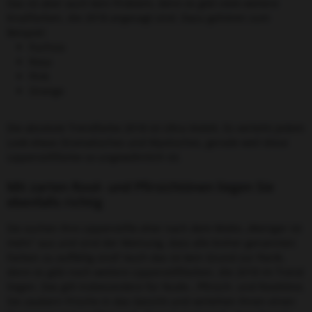
Das ist aber auch kein Problem, denn es gibt viele weitere
Knallfarben, die 2018 angesagt sind. Dazu gehören zum
Beispiel:
Fuchsia
Rosa
Pink
Orange
Die absolute Trendfarbe 2018 ist Ultra Violett. Es verleiht jedem
Look etwas Dramatisches und Mystisches, gerade weil diese
Lippenstiftfarbe so ungewöhnlich ist.
Mit zarten Rosé- und Pfirsichtönen liegen Sie
ebenfalls richtig
Sie suchen Ihre Lippenstifte eher nach dem Motto „Weniger ist
mehr“ aus und sind der Meinung, dass alle bisher genannten
Farben zu auffällig sind? Auch das ist kein Grund zur Panik,
denn es gibt noch weitere Lippenstiftfarben, die 2018 im Trend
liegen. Das gilt insbesondere für Nude-, Pfirsich- und Rosétöne.
Sie zaubern Frische in das Gesicht und verleihen Ihnen einen