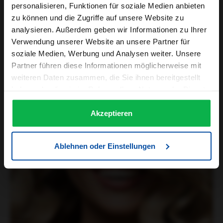
personalisieren, Funktionen für soziale Medien anbieten
zu können und die Zugriffe auf unsere Website zu
analysieren. Außerdem geben wir Informationen zu Ihrer
Wellness & Gesundheit
Verwendung unserer Website an unsere Partner für
soziale Medien, Werbung und Analysen weiter. Unsere
Partner führen diese Informationen möglicherweise mit
Styling
weiteren Daten zusammen, die Sie ihnen bereitgestellt
haben oder die sie im Rahmen Ihrer Nutzung der Dienste
gesammelt haben.
Akzeptieren
Ablehnen oder Einstellungen