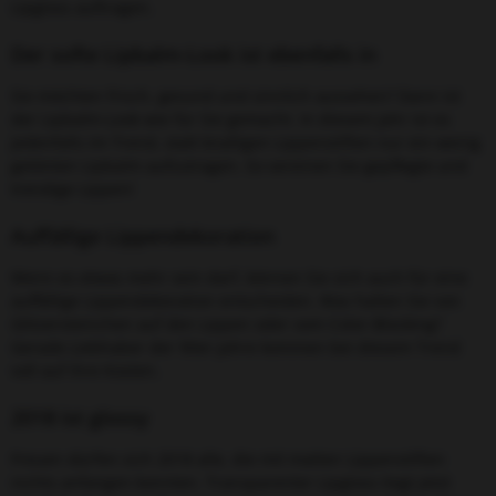
Lipgloss auftragen.
Der softe Lipbalm-Look ist ebenfalls in
Sie möchten frisch, gesund und sinnlich aussehen? Dann ist
der Lipbalm-Look wie für Sie gemacht. In diesem Jahr ist es
jedenfalls im Trend, statt knalligen Lippenstiften nur ein wenig
getönten Lipbalm aufzutragen. So vereinen Sie gepflegte und
trendige Lippen!
Auffällige Lippendekoration
Wenn es etwas mehr sein darf, können Sie sich auch für eine
auffällige Lippendekoration entscheiden. Was halten Sie von
Glitzersteinchen auf den Lippen oder vom Color-Blocking?
Gerade Liebhaber der 90er-Jahre kommen bei diesem Trend
voll auf ihre Kosten.
2018 ist glossy
Freuen dürfen sich 2018 alle, die mit matten Lippenstiften
nichts anfangen konnten. Transparenter Lipgloss liegt jetzt