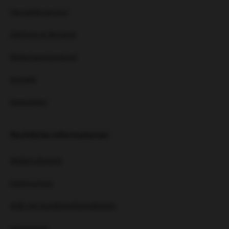
Herstellerservice
Zahlung & Versand
Batterieentsorgung
Kontakt
Newsletter
Rechtliche Informationen
Widerrufsrecht
Datenschutz
AGB mit Kundeninformationen
Impressum