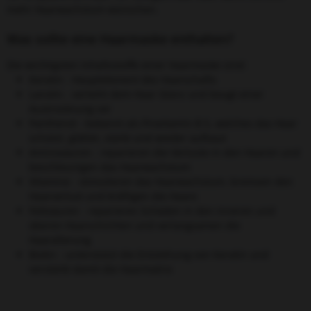
mehr Haarwachstum wünschen.
Was sollte eine Haarmaske enthalten?
Die wichtigsten Inhaltsstoffe einer Haarmaske sind:
Keratin - Hauptelement des Haarschafts
Lanolin - verleiht dem Haar Glanz und beugt einer
Austrocknung vor
Panthenol - bekannt als Provitamin B 5, welches das Haar
schützt, glättet, stärkt und wieder aufbaut
Aminosäuren - reparieren die Verluste in den Haaren und
beschleunigen das Haarwachstum
Vitamine - stimulieren das Haarwachstum, bremsen den
Haarverlust und kräftigen die Haare
Fettsäuren - reparieren Schäden in den inneren und
oberen Haarschichten und verlangsamen die
Haaralterung
Biotin - unterstützt die Entstehung von Keratin und
verstärkt damit die Haarmatrix