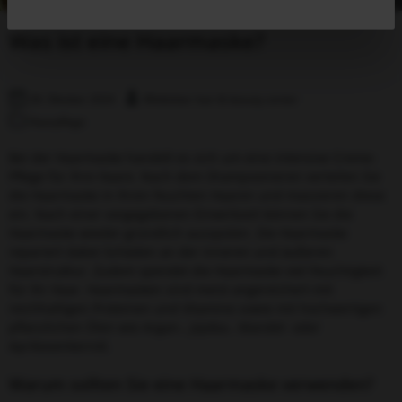
Was ist eine Haarmaske?
28. Oktober 2024
Wittkötter hair & beauty center
Haarpflege
Bei der Haarmaske handelt es sich um eine intensive Creme-
Pflege für Ihre Haare. Nach dem Shampoonieren verteilen Sie
die Haarmaske in Ihren feuchten Haaren und massieren diese
ein. Nach einer vorgegebenen Einwirkzeit können Sie die
Haarmaske wieder gründlich ausspülen. Die Haarmaske
repariert dabei Schäden an der inneren und äußeren
Haarstruktur. Zudem spendet die Haarmaske viel Feuchtigkeit
für Ihr Haar. Haarmasken sind meist angereichert mit
reichhaltigen Proteinen und Vitamine sowie mit hochwertigen
pflanzlichen Ölen wie Argan-, Jojoba-, Mandel- oder
Aprikosenkernöl.
Warum sollten Sie eine Haarmaske verwenden?