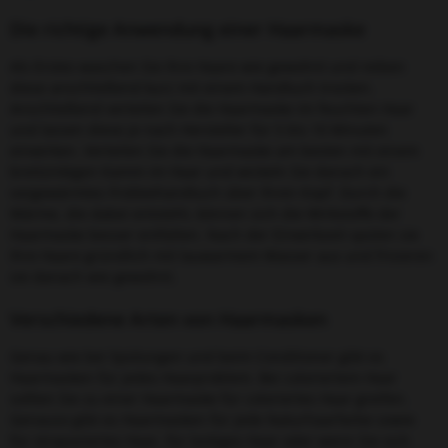
Die richtige Anwendung einer Haarmaske
Als Erstes waschen Sie Ihre Haare wie gewohnt und reiben
diese anschließend kurz mit einem Handtuch trocken.
Anschließend verteilen Sie die Haarmaske im feuchten Haar
und lassen diese je nach Hersteller für 5 bis 10 Minuten
einwirken. Verteilen Sie die Haarmaske am besten mit einem
breitzinkigen Kamm im Haar und wickeln Sie danach ein
vorgewärmtes Frotteehandtuch über Ihren Kopf. Durch die
Wärme, die dabei entsteht, können sich die Wirkstoffe der
Haarmaske besser entfalten. Nach der Einwirkzeit spülen sie
Ihre Haare gründlich mit lauwarmem Wasser aus und frisieren
sie danach wie gewohnt.
Verschiedene Arten von Haarmasken
Genau wie bei Spülungen und beim Conditioner gibt es
Haarmasken für jedes Haarproblem. Bei coloriertem Haar
sollten Sie zu einer Haarmaske für coloriertes Haar greifen.
Genauso gibt es Haarmasken für jede Naturhaarfarbe sowie
für strapaziertes Haar, für lockiges Haar oder wenn Sie sich