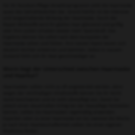
Für Ihr Rundum-Pflege-Verwöhnprogramm stellt die Haarmaske
quasi das Sahnehäubchen dar. Grund hierfür ist die intensive
und langanhaltende Wirkung der Haarmaske. Durch die
Repair-Wirkstoffe wird Ihr glattes Haar glänzend und griffig
oder Ihre Locken erhalten wieder mehr Spannkraft. Das
Ergebnis können Sie sofort nach dem Ausspülen der
Haarmaske sehen und fühlen. Ihre nassen Haare lassen sich
deutlich leichter entwirren und kämmen. Selbst in nassem
Zustand fühlt sich Ihr Haar geschmeidiger an.
Worin liegt der Unterschied zwischen Haarmaske
und Haarkur?
Haarmasken sollten nicht zu oft angewendet werden, denn
wegen der reichhaltigen Inhaltsstoffe können Sie Ihr leicht
damit beschweren und es sieht überpflegt aus. Damit Sie
jedoch einen dauerhaften Erfolg bei der Haarpflege feststellen
können, sollten Sie Haarmasken regelmäßig anwenden.
Experten raten zu einer Haarmaske ein bis zweimal die Woche.
Je nach Ihrer Haarbeschaffenheit sollten Sie einen eigenen
Rhythmus finden.