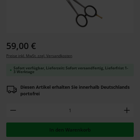
Regulärer Preis:
59,00 €
Preise inkl. MwSt. zzgl. Versandkosten
Sofort verfügbar, Lieferzeit: Sofort versandfertig, Lieferfrist 1-
3 Werktage
Diesen Artikel erhalten Sie innerhalb Deutschlands
portofrei
Produkt Anzahl: Gib den gewünschten Wert ein ode
In den Warenkorb