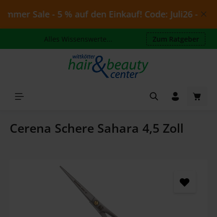
Zum Hauptinhalt springen
mmer Sale - 5 % auf den Einkauf! Code: Juli26 - gültig
Alles Wissenswerte...
Zum Ratgeber
Waren
Cerena Schere Sahara 4,5 Zoll
Bildergalerie überspringen