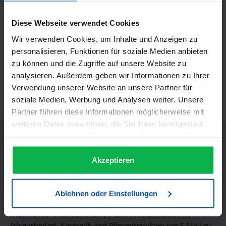
Beschreibung
Diese Webseite verwendet Cookies
Cerena Schere SaharaScherengröße: 4,5 Zollmattierte
Oberfläche geschmiedeter rostfreier Edelstahl klassische
Wir verwenden Cookies, um Inhalte und Anzeigen zu
Form doppelter…
Mehr
personalisieren, Funktionen für soziale Medien anbieten
zu können und die Zugriffe auf unsere Website zu
Informationen zur Produktsicherheit
analysieren. Außerdem geben wir Informationen zu Ihrer
Trusted Shops Bewertungen
Verwendung unserer Website an unsere Partner für
soziale Medien, Werbung und Analysen weiter. Unsere
Partner führen diese Informationen möglicherweise mit
weiteren Daten zusammen, die Sie ihnen bereitgestellt
haben oder die sie im Rahmen Ihrer Nutzung der Dienste
gesammelt haben.
Akzeptieren
JETZT UNSEREN NEWSLETTER ABONNIEREN UND EINEN 5€
GUTSCHEIN BEKOMMEN! Bitte senden Sie mir entsprechend
Ablehnen oder Einstellungen
Ihrer Datenschutzerklärung regelmäßig und jederzeit
widerruflich Informationen zu dem Produktsortiment
Friseurbedarf, Kosmetik und Pflegeprodukten per E-Mail zu.