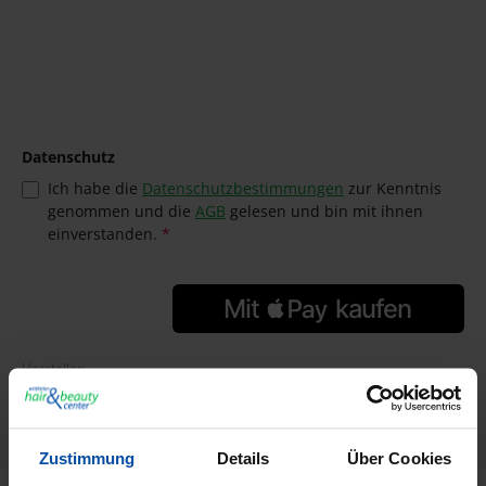
Datenschutz
Ich habe die
Datenschutzbestimmungen
zur Kenntnis
genommen und die
AGB
gelesen und bin mit ihnen
einverstanden.
*
Hersteller:
Cerena
Herstellernummer:
55992
Zustimmung
Details
Über Cookies