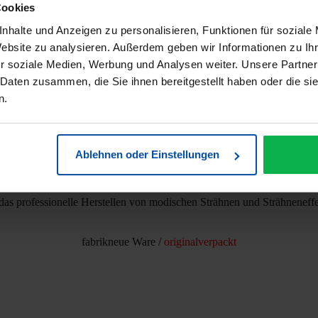
enhaube / Strähnchenhaube blau
Cookies
nhalte und Anzeigen zu personalisieren, Funktionen für soziale
Strähnenhaube / Strähnchenhaube blau
Website zu analysieren. Außerdem geben wir Informationen zu I
r soziale Medien, Werbung und Analysen weiter. Unsere Partner
 Daten zusammen, die Sie ihnen bereitgestellt haben oder die s
n.
widerverwendbar (Mehrweg)
vorgelocht
Ablehnen oder Einstellungen
verstärkte Oberfläche, dadurch besonders reißfest.
das professionelle Herstellen von modischen Strähnen und Strähneneff
fabrikneue Ware /
originalverpackt