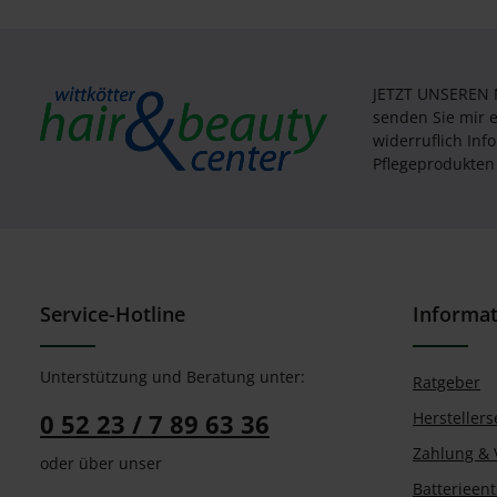
JETZT UNSEREN
senden Sie mir 
widerruflich In
Pflegeprodukten 
Service-Hotline
Informa
Unterstützung und Beratung unter:
Ratgeber
0 52 23 / 7 89 63 36
Herstellers
Zahlung & 
oder über unser
Batterieen