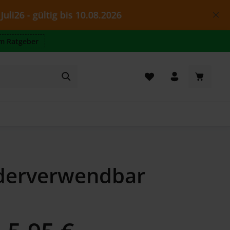
ültig bis 10.08.2026
m Ratgeber
Warenkor
ederverwendbar
Regulärer Preis: