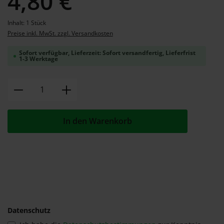
4,80 €
Inhalt:
1 Stück
Preise inkl. MwSt. zzgl. Versandkosten
Sofort verfügbar, Lieferzeit: Sofort versandfertig, Lieferfrist
1-3 Werktage
Produkt Anzahl: Gib den gewünschten W
In den Warenkorb
Datenschutz