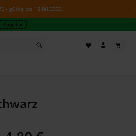
ig bis 10.08.2026
m Ratgeber
Warenkor
chwarz
Regulärer Preis: