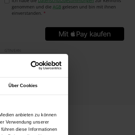
Ich habe die
Datenschutzbestimmungen
zur Kenntnis
genommen und die
AGB
gelesen und bin mit ihnen
einverstanden.
*
GTIN/EAN:
0738623000076
Hersteller:
Denman
Herstellernummer:
21249
Über Cookies
 Medien anbieten zu können
hrer Verwendung unserer
 führen diese Informationen