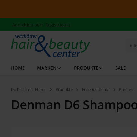
 Hauptinhalt springen
Zur Suche springen
Zur Hauptnavigation springen
S
Anmelden
oder
Registrieren
All
HOME
MARKEN
PRODUKTE
SALE
Du bist hier:
Home
Produkte
Friseurzubehör
Bürsten
Denman D6 Shampoo-
Bildergalerie überspringen