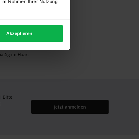
ie im Rahmen Ihrer Nutzung
e Schwarz"
Akzeptieren
rbeiten.
äßig im Haar.
Bitte
t
Jetzt anmelden