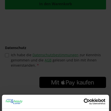
In den Warenkorb
Datenschutz
Ich habe die
Datenschutzbestimmungen
zur Kenntnis
genommen und die
AGB
gelesen und bin mit ihnen
einverstanden.
*
GTIN/EAN:
4021609275091
Hersteller:
Goldwell