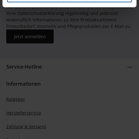
JETZT UNSEREN NEWSLETTER ABONNIEREN UND EINEN 5€
GUTSCHEIN BEKOMMEN! Bitte senden Sie mir entsprechend
Ihrer Datenschutzerklärung regelmäßig und jederzeit
widerruflich Informationen zu dem Produktsortiment
Friseurbedarf, Kosmetik und Pflegeprodukten per E-Mail zu.
Jetzt anmelden
Service-Hotline
Informationen
Ratgeber
Herstellerservice
Zahlung & Versand