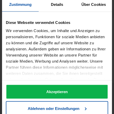
Herstellernummer:
Zustimmung
Details
Über Cookies
42155
Diese Webseite verwendet Cookies
Beschreibung
Wir verwenden Cookies, um Inhalte und Anzeigen zu
Goldwell Style Sign Lagoom Jam Styling Gel 150 ml Lagoom
personalisieren, Funktionen für soziale Medien anbieten
Jam Styling Gel Sofortiger Hochglanz, ultrastarker Halt,
zu können und die Zugriffe auf unsere Website zu
Textur un…
Mehr
analysieren. Außerdem geben wir Informationen zu Ihrer
Informationen zur Produktsicherheit
Verwendung unserer Website an unsere Partner für
soziale Medien, Werbung und Analysen weiter. Unsere
Trusted Shops Bewertungen
Partner führen diese Informationen möglicherweise mit
weiteren Daten zusammen, die Sie ihnen bereitgestellt
haben oder die sie im Rahmen Ihrer Nutzung der Dienste
gesammelt haben.
Akzeptieren
Ablehnen oder Einstellungen