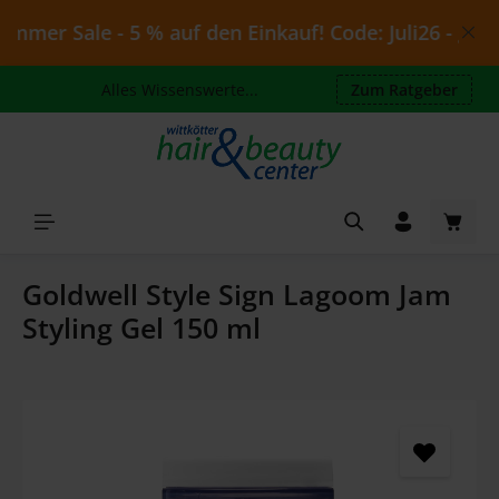
Zum Hauptinhalt springen
mer Sale - 5 % auf den Einkauf! Code: Juli26 - gültig 
Alles Wissenswerte...
Zum Ratgeber
Waren
Goldwell Style Sign Lagoom Jam
Styling Gel 150 ml
Bildergalerie überspringen