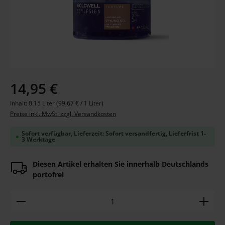
Regulärer Preis:
14,95 €
Inhalt:
0.15 Liter
(99,67 € / 1 Liter)
Preise inkl. MwSt. zzgl. Versandkosten
Sofort verfügbar, Lieferzeit: Sofort versandfertig, Lieferfrist 1-
3 Werktage
Diesen Artikel erhalten Sie innerhalb Deutschlands
portofrei
Produkt Anzahl: Gib den gewünschten Wert ein ode