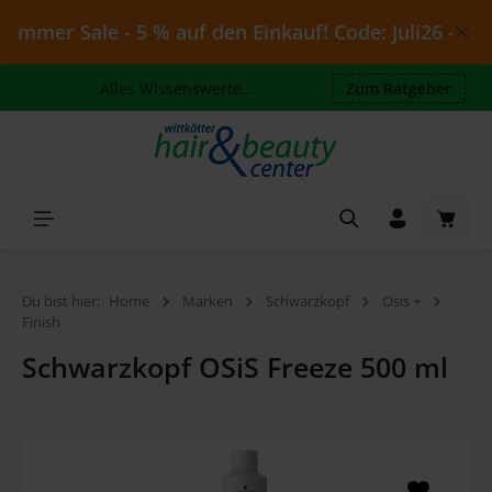
Zum Hauptinhalt springen
mmer Sale - 5 % auf den Einkauf! Code: Juli26 - gülti
Alles Wissenswerte...
Zum Ratgeber
Waren
Du bist hier:
Home
Marken
Schwarzkopf
Osis +
Finish
Schwarzkopf OSiS Freeze 500 ml
Bildergalerie überspringen