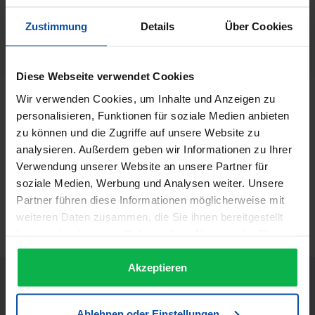
Hersteller:
Schwarzkopf
Zustimmung
Details
Über Cookies
Herstellernummer:
900614
Diese Webseite verwendet Cookies
Wir verwenden Cookies, um Inhalte und Anzeigen zu
Beschreibung
personalisieren, Funktionen für soziale Medien anbieten
OSiS+ Willst Du mit echt innovativen Stylingprodukten
zu können und die Zugriffe auf unsere Website zu
arbeiten, um das Unerreichbare zu erreichen? Brauchst
analysieren. Außerdem geben wir Informationen zu Ihrer
Du unbegrenzt…
Mehr
Verwendung unserer Website an unsere Partner für
Informationen zur Produktsicherheit
soziale Medien, Werbung und Analysen weiter. Unsere
Partner führen diese Informationen möglicherweise mit
Trusted Shops Bewertungen
weiteren Daten zusammen, die Sie ihnen bereitgestellt
haben oder die sie im Rahmen Ihrer Nutzung der Dienste
gesammelt haben.
Akzeptieren
Ablehnen oder Einstellungen