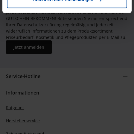
JETZT UNSEREN NEWSLETTER ABONNIEREN UND EINEN 5€
GUTSCHEIN BEKOMMEN! Bitte senden Sie mir entsprechend
Ihrer Datenschutzerklärung regelmäßig und jederzeit
widerruflich Informationen zu dem Produktsortiment
Friseurbedarf, Kosmetik und Pflegeprodukten per E-Mail zu.
Jetzt anmelden
Service-Hotline
Informationen
Ratgeber
Herstellerservice
Zahlung & Versand