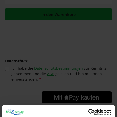
In den Warenkorb
Datenschutz
Ich habe die
Datenschutzbestimmungen
zur Kenntnis
genommen und die
AGB
gelesen und bin mit ihnen
einverstanden.
*
GTIN/EAN:
4045787314236