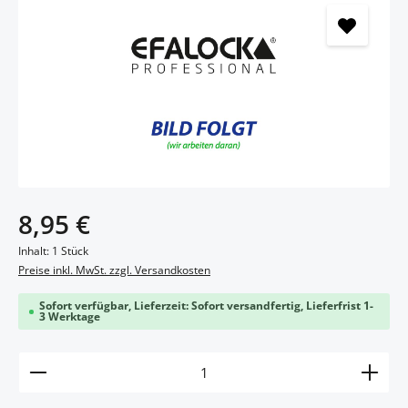
Regulärer Preis:
8,95 €
Inhalt:
1 Stück
Preise inkl. MwSt. zzgl. Versandkosten
Sofort verfügbar, Lieferzeit: Sofort versandfertig, Lieferfrist 1-
3 Werktage
Produkt Anzahl: Gib den gewünschten Wert ein ode