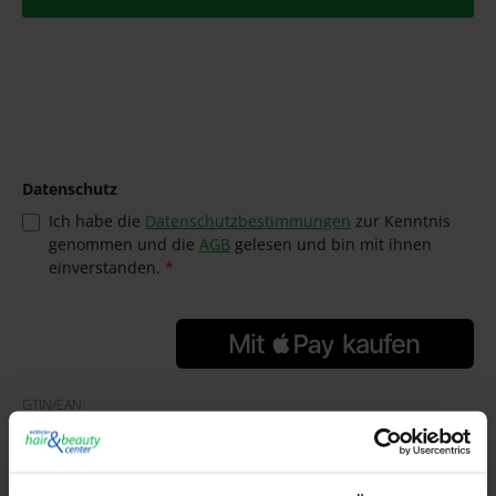
Datenschutz
Ich habe die
Datenschutzbestimmungen
zur Kenntnis
genommen und die
AGB
gelesen und bin mit ihnen
einverstanden.
*
GTIN/EAN:
4025341495830
Hersteller:
Efalock
Herstellernummer: