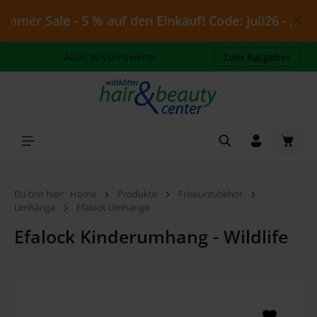
Zum Hauptinhalt springen
mer Sale - 5 % auf den Einkauf! Code: Juli26 - gültig
Alles Wissenswerte...
Zum Ratgeber
Waren
Du bist hier:
Home
Produkte
Friseurzubehör
Umhänge
Efalock Umhänge
Efalock Kinderumhang - Wildlife
Bildergalerie überspringen