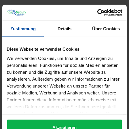
Zustimmung
Details
Über Cookies
GTIN/EAN:
4048924620931
Hersteller:
Ellen Wille
Diese Webseite verwendet Cookies
Herstellernummer:
54235
Wir verwenden Cookies, um Inhalte und Anzeigen zu
personalisieren, Funktionen für soziale Medien anbieten
zu können und die Zugriffe auf unsere Website zu
Beschreibung
analysieren. Außerdem geben wir Informationen zu Ihrer
Verwendung unserer Website an unsere Partner für
Ellen Wille Hairformance Toupet - Jay Das 5-Sterne-Toupet
soziale Medien, Werbung und Analysen weiter. Unsere
Jay strahlt Erfolg und Dynamik aus. Es kaschiert mit einer…
Partner führen diese Informationen möglicherweise mit
Mehr
weiteren Daten zusammen, die Sie ihnen bereitgestellt
Informationen zur Produktsicherheit
haben oder die sie im Rahmen Ihrer Nutzung der Dienste
Trusted Shops Bewertungen
gesammelt haben.
Akzeptieren