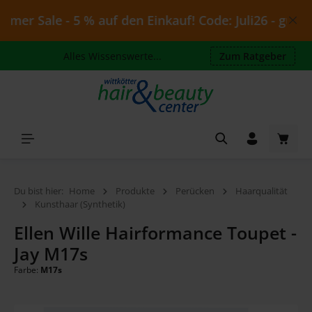
Zum Hauptinhalt springen
er Sale - 5 % auf den Einkauf! Code: Juli26 - gültig b
Alles Wissenswerte...
Zum Ratgeber
Waren
Du bist hier:
Home
Produkte
Perücken
Haarqualität
Kunsthaar (Synthetik)
Ellen Wille Hairformance Toupet -
Jay M17s
Farbe:
M17s
Bildergalerie überspringen