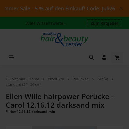
Zum Hauptinhalt springen
mmer Sale - 5 % auf den Einkauf! Code: Juli26 - gültig
Alles Wissenswerte...
Zum Ratgeber
Waren
Du bist hier:
Home
Produkte
Perücken
Größe
standard (54 - 56 cm)
Ellen Wille hairpower Perücke -
Carol 12.16.12 darksand mix
Farbe:
12.16.12 darksand mix
Bildergalerie überspringen