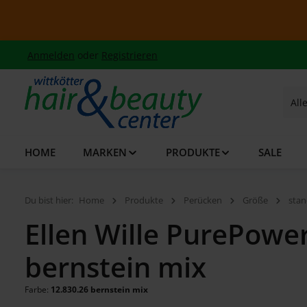
 Hauptinhalt springen
Zur Suche springen
Zur Hauptnavigation springen
Summer 
Anmelden
oder
Registrieren
All
HOME
MARKEN
PRODUKTE
SALE
Du bist hier:
Home
Produkte
Perücken
Größe
stan
Ellen Wille PurePowe
bernstein mix
Farbe:
12.830.26 bernstein mix