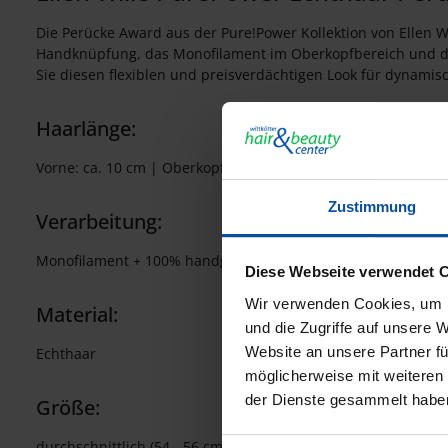
Die Perücke Award aus der Pure!Power Kollektion von Ellen W
Handknüpfung, das Monofilament im Oberkopfbereich und der 
Sie diesen flexiblen und preisverdächtigen Look für dynamis
Haarlänge:
Vorne: ca. 10 cm | Oberkopf: ca. 10 cm | Seiten: ca. 7 cm | N
Zustimmung
Verarbeitung:
Monofilament + 100% handgeknüpft, Erweiterter Filmansatz
Diese Webseite verwendet 
Wir verwenden Cookies, um I
Material:
und die Zugriffe auf unsere 
Website an unsere Partner fü
Echthaar
möglicherweise mit weiteren
der Dienste gesammelt habe
Größe:
durchschnittlich (54 - 56 cm)