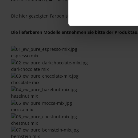
Die hier gezeigten Farben sind alle Trendfarben der Firma 
Die lieferbaren Modelle entnehmen Sie bitte der Produktau
espresso mix
darkchocolate mix
chocolate mix
hazelnut mix
mocca mix
chestnut mix
bernstein mix