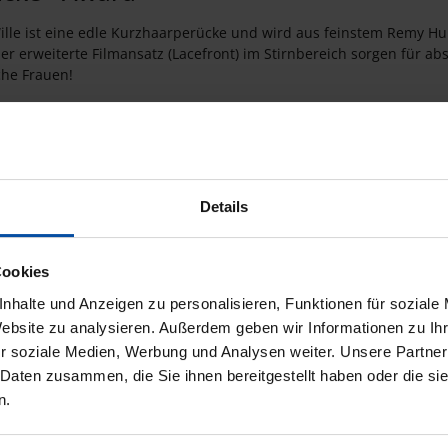
ille ist eine edle Kurzhaarperücke und wird aus feinstem Remy Hum
erweiterte Filmansatz (Lacefront) im Stirnbereich sorgen für ab
che Frauen!
acken: ca. 5 cm | Gesamtlänge: ca. 8 - 10 cm
Details
Cookies
nhalte und Anzeigen zu personalisieren, Funktionen für soziale
Website zu analysieren. Außerdem geben wir Informationen zu I
r soziale Medien, Werbung und Analysen weiter. Unsere Partner
 Daten zusammen, die Sie ihnen bereitgestellt haben oder die s
n.