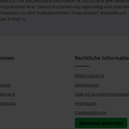
 NEWSLETTER ABONNIEREN UND EINEN 5€ GUTSCHEIN BEKOMMEN! 
entsprechend Ihrer Datenschutzerklärung regelmäßig und jederzei
formationen zu dem Produktsortiment Friseurbedarf, Kosmetik und
per E-Mail zu.
tionen
Rechtliche Informati
Widerrufsrecht
ervice
Datenschutz
Versand
AGB mit Kundeninformatio
tsorgung
Impressum
Cookieerklärung
Bestellung widerrufen