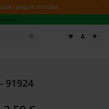
gültig bis 10.08.2026
m Ratgeber
Warenkor
 - 91924
Regulärer Preis: