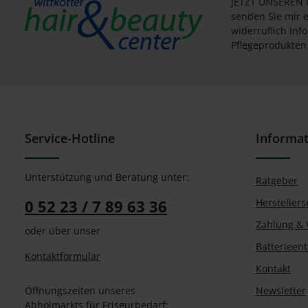
JETZT UNSEREN
senden Sie mir 
widerruflich In
Pflegeprodukten 
Service-Hotline
Informa
Unterstützung und Beratung unter:
Ratgeber
0 52 23 / 7 89 63 36
Herstellers
Zahlung & 
oder über unser
Batterieen
Kontaktformular
Kontakt
Öffnungszeiten unseres
Newsletter
Abholmarkts für Friseurbedarf: