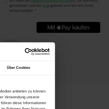
Ich habe die
Datenschutzbestimmungen
zur Kenntnis
genommen und die
AGB
gelesen und bin mit ihnen
einverstanden.
*
GTIN/EAN:
4014491410305
Hersteller:
Fantasia
Herstellernummer:
48067
Über Cookies
 Medien anbieten zu können
hrer Verwendung unserer
 führen diese Informationen
ie im Rahmen Ihrer Nutzung