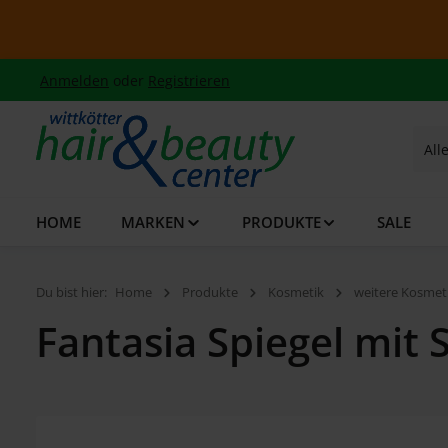
 Hauptinhalt springen
Zur Suche springen
Zur Hauptnavigation springen
Anmelden
oder
Registrieren
All
HOME
MARKEN
PRODUKTE
SALE
Du bist hier:
Home
Produkte
Kosmetik
weitere Kosmet
Fantasia Spiegel mit
Bildergalerie überspringen