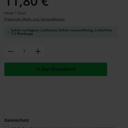
11,80 €
Inhalt:
1 Stück
Preise inkl. MwSt. zzgl. Versandkosten
Sofort verfügbar, Lieferzeit: Sofort versandfertig, Lieferfrist
1-3 Werktage
Produkt Anzahl: Gib den gewünschten W
In den Warenkorb
Datenschutz