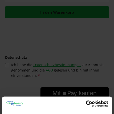
In den Warenkorb
Datenschutz
Ich habe die
Datenschutzbestimmungen
zur Kenntnis
genommen und die
AGB
gelesen und bin mit ihnen
einverstanden.
*
Hersteller:
Feather