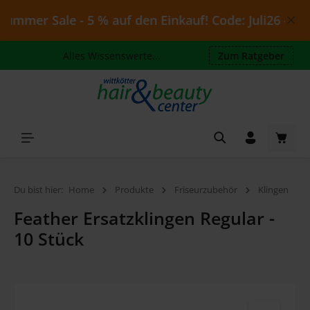
Zum Hauptinhalt springen
mmer Sale - 5 % auf den Einkauf! Code: Juli26 - gülti
Alles Wissenswerte...
Zum Ratgeber
Waren
Du bist hier:
Home
Produkte
Friseurzubehör
Klingen
Feather Ersatzklingen Regular -
10 Stück
Bildergalerie überspringen