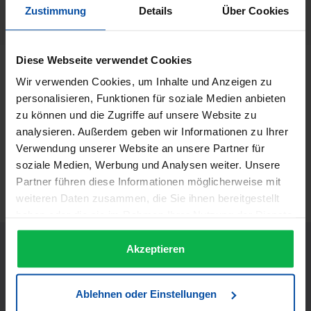
Herstellernummer:
Zustimmung
Details
Über Cookies
30944
Diese Webseite verwendet Cookies
Beschreibung
Wir verwenden Cookies, um Inhalte und Anzeigen zu
Feather Ersatzklingen Regular - 10 Stück Feather “Regular
personalisieren, Funktionen für soziale Medien anbieten
Type EX” Ersatzklinge. 10 Stück. Jetzt noch schärfer und
zu können und die Zugriffe auf unsere Website zu
langlebig…
Mehr
analysieren. Außerdem geben wir Informationen zu Ihrer
Informationen zur Produktsicherheit
Verwendung unserer Website an unsere Partner für
soziale Medien, Werbung und Analysen weiter. Unsere
Trusted Shops Bewertungen
Partner führen diese Informationen möglicherweise mit
weiteren Daten zusammen, die Sie ihnen bereitgestellt
haben oder die sie im Rahmen Ihrer Nutzung der Dienste
gesammelt haben.
Akzeptieren
Ablehnen oder Einstellungen
JETZT UNSEREN NEWSLETTER ABONNIEREN UND EINEN 5€