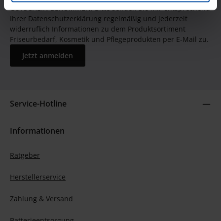
GUTSCHEIN BEKOMMEN! Bitte senden Sie mir entsprechend
Ihrer Datenschutzerklärung regelmäßig und jederzeit
widerruflich Informationen zu dem Produktsortiment
Friseurbedarf, Kosmetik und Pflegeprodukten per E-Mail zu.
Jetzt anmelden
Service-Hotline
Informationen
Ratgeber
Herstellerservice
Zahlung & Versand
Batterieentsorgung