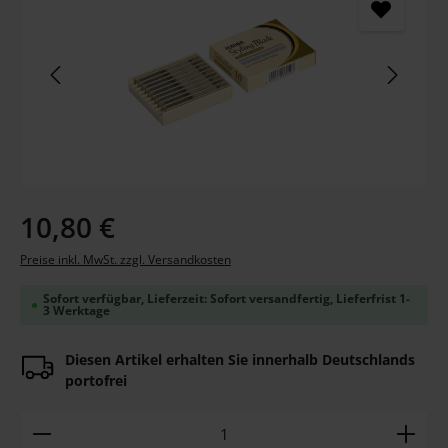
Regulärer Preis:
10,80 €
Preise inkl. MwSt. zzgl. Versandkosten
Sofort verfügbar, Lieferzeit: Sofort versandfertig, Lieferfrist 1-
3 Werktage
Diesen Artikel erhalten Sie innerhalb Deutschlands
portofrei
Produkt Anzahl: Gib den gewünschten Wert ein ode