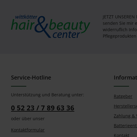
JETZT UNSEREN
senden Sie mir 
widerruflich In
Pflegeprodukten 
Service-Hotline
Informa
Unterstützung und Beratung unter:
Ratgeber
0 52 23 / 7 89 63 36
Herstellers
Zahlung & 
oder über unser
Batterieen
Kontaktformular
Kontakt