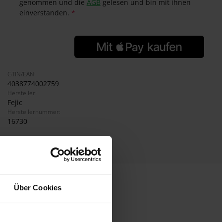
genommen und die
AGB
gelesen und bin mit ihnen
einverstanden.
*
GTIN/EAN:
4038774002759
Hersteller:
Fejic
Herstellernummer:
16730
Über Cookies