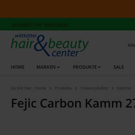
 Hauptinhalt springen
Zur Suche springen
Zur Hauptnavigation springen
Anmelden
oder
Registrieren
All
HOME
MARKEN
PRODUKTE
SALE
Du bist hier:
Home
Produkte
Friseurzubehör
Kämme
Fejic Carbon Kamm 
Bildergalerie überspringen