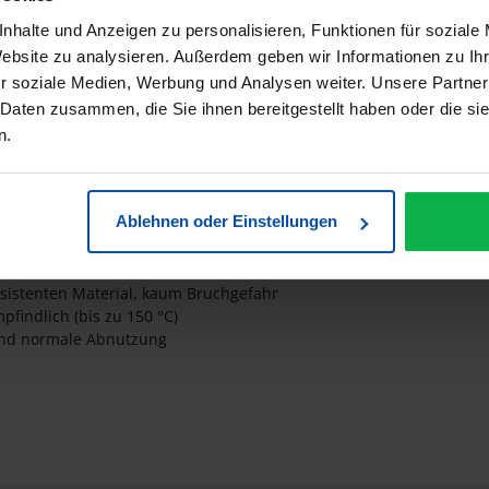
 Carbon Kamm 275 Universal-Schn
nhalte und Anzeigen zu personalisieren, Funktionen für soziale
Website zu analysieren. Außerdem geben wir Informationen zu I
r soziale Medien, Werbung und Analysen weiter. Unsere Partner
 Daten zusammen, die Sie ihnen bereitgestellt haben oder die s
te Zahnung
n.
Ablehnen oder Einstellungen
sistenten Material, kaum Bruchgefahr
findlich (bis zu 150 °C)
und normale Abnutzung