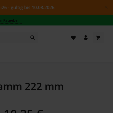
tig bis 10.08.2026
m Ratgeber
Warenkor
ekamm 222 mm
Regulärer Preis: