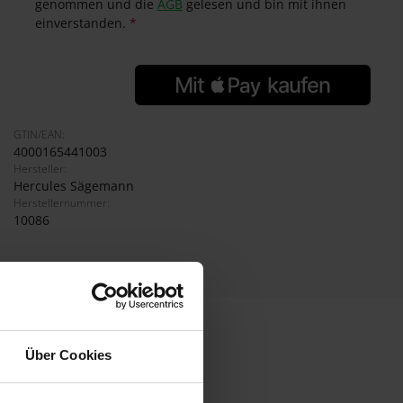
genommen und die
AGB
gelesen und bin mit ihnen
einverstanden.
*
GTIN/EAN:
4000165441003
Hersteller:
Hercules Sägemann
Herstellernummer:
10086
Über Cookies