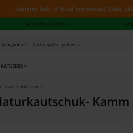
mmer Sale - 5 % auf den Einkauf! Code: Juli26 - gülti
Alles Wissenswerte...
Zu
e Kategorien
RATGEBER
Haarschneidekämme
aturkautschuk- Kamm 16