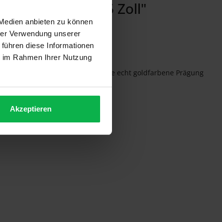
 1628-401 - 7,5 Zoll"
 Medien anbieten zu können
hrer Verwendung unserer
 führen diese Informationen
ie im Rahmen Ihrer Nutzung
on Hand poliert. Wenn der Kamm die echt goldfarbene Prägung
Akzeptieren