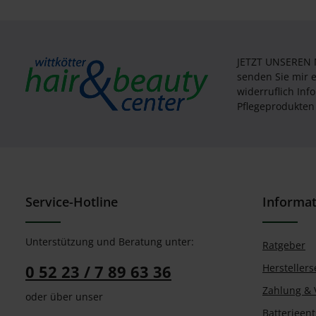
JETZT UNSEREN
senden Sie mir 
widerruflich In
Pflegeprodukten 
Service-Hotline
Informa
Unterstützung und Beratung unter:
Ratgeber
0 52 23 / 7 89 63 36
Herstellers
Zahlung & 
oder über unser
Batterieen