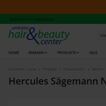
 Hauptinhalt springen
Zur Suche springen
Zur Hauptnavigation springen
Su
Anmelden
oder
Registrieren
All
HOME
MARKEN
PRODUKTE
SALE
Du bist hier:
Home
Produkte
Friseurzubehör
Kämme
Hercules Sägemann N
Bildergalerie überspringen