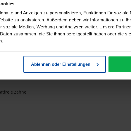
es Sägemann Naturkautschuk- Kamm
Cookies
nhalte und Anzeigen zu personalisieren, Funktionen für soziale
 Kamm 1628-401 - 7,5 Zoll
Website zu analysieren. Außerdem geben wir Informationen zu I
r soziale Medien, Werbung und Analysen weiter. Unsere Partner
onals!
 Daten zusammen, die Sie ihnen bereitgestellt haben oder die s
n.
erter Naturkautschuk - werden handgesägt, handgeschliffen und v
 Art und genügt höchsten professionellen Ansprüchen.
rke Schrägung im Feinzahnbereich.
Ablehnen oder Einstellungen
atfreie Zähne