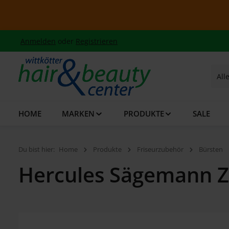
 Hauptinhalt springen
Zur Suche springen
Zur Hauptnavigation springen
Sum
Anmelden
oder
Registrieren
All
HOME
MARKEN
PRODUKTE
SALE
Du bist hier:
Home
Produkte
Friseurzubehör
Bürsten
Hercules Sägemann Z
Bildergalerie überspringen