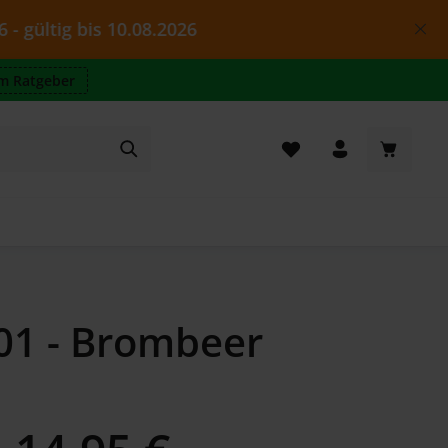
 bis 10.08.2026
m Ratgeber
Warenkor
01 - Brombeer
Regulärer Preis: