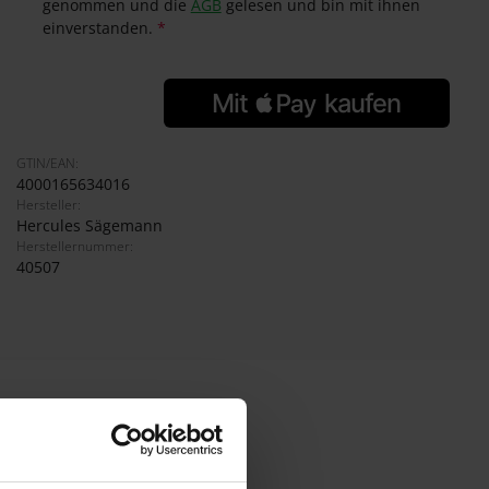
genommen und die
AGB
gelesen und bin mit ihnen
einverstanden.
*
GTIN/EAN:
4000165634016
Hersteller:
Hercules Sägemann
Herstellernummer:
40507