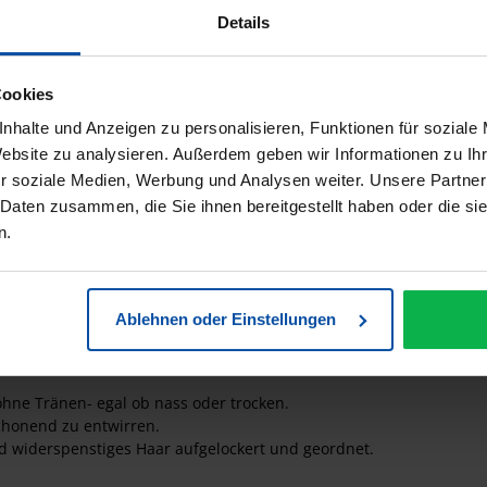
es Sägemann Zauberbürste Piccol
Details
ccolo 8106 - Pink
Cookies
nhalte und Anzeigen zu personalisieren, Funktionen für soziale
ück
Website zu analysieren. Außerdem geben wir Informationen zu I
r soziale Medien, Werbung und Analysen weiter. Unsere Partner
 Daten zusammen, die Sie ihnen bereitgestellt haben oder die s
n.
Farben aus Acryl oder Natur pur aus Holz. Die abgerundeten Nylonp
len von Pflegemitteln. Dabei wird die Kopfhaut sanft massiert, wa
ges Haar aufgelockert und geordnet. Kein lästiges und unangeneh
Ablehnen oder Einstellungen
 ohne Tränen- egal ob nass oder trocken.
chonend zu entwirren.
d widerspenstiges Haar aufgelockert und geordnet.