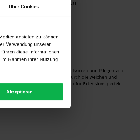
o 8101 - Brombeer"
Über Cookies
 Medien anbieten zu können
hrer Verwendung unserer
 führen diese Informationen
ie im Rahmen Ihrer Nutzung
ins eignen sich hervorragend zum Entwirren und Pflegen von
s auch die Durchblutung fördert. Durch die weichen und
mes Reißen und Ziepen mehr. Auch für Extensions perfekt
Akzeptieren