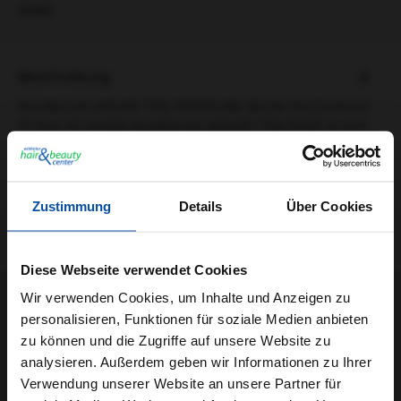
49985
Beschreibung
Rundbürste JAGUAR T350 ROSÉGroße Bürste Durchmesser
43 mm/ 63 mmDie Rundbürste JAGUAR T350 ROSÉ ist eine
große, hochwertige…
Mehr
Informationen zur Produktsicherheit
Zustimmung
Details
Über Cookies
Trusted Shops Bewertungen
Diese Webseite verwendet Cookies
Wir verwenden Cookies, um Inhalte und Anzeigen zu
personalisieren, Funktionen für soziale Medien anbieten
zu können und die Zugriffe auf unsere Website zu
analysieren. Außerdem geben wir Informationen zu Ihrer
JETZT UNSEREN NEWSLETTER ABONNIEREN UND EINEN 5€
Verwendung unserer Website an unsere Partner für
GUTSCHEIN BEKOMMEN! Bitte senden Sie mir entsprechend