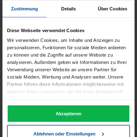
Jaguar
Zustimmung
Details
Über Cookies
Herstellernummer:
38196
Diese Webseite verwendet Cookies
Beschreibung
Wir verwenden Cookies, um Inhalte und Anzeigen zu
personalisieren, Funktionen für soziale Medien anbieten
Jaguar Rasiermesser R1 M - Pink Das Rasiermesser JAGUAR
zu können und die Zugriffe auf unsere Website zu
R1 M PINK bringt Farbe in die Salons. Aber nicht nur das –
analysieren. Außerdem geben wir Informationen zu Ihrer
es zeugt…
Mehr
Verwendung unserer Website an unsere Partner für
Informationen zur Produktsicherheit
soziale Medien, Werbung und Analysen weiter. Unsere
Partner führen diese Informationen möglicherweise mit
Trusted Shops Bewertungen
weiteren Daten zusammen, die Sie ihnen bereitgestellt
haben oder die sie im Rahmen Ihrer Nutzung der Dienste
gesammelt haben.
Akzeptieren
Ablehnen oder Einstellungen