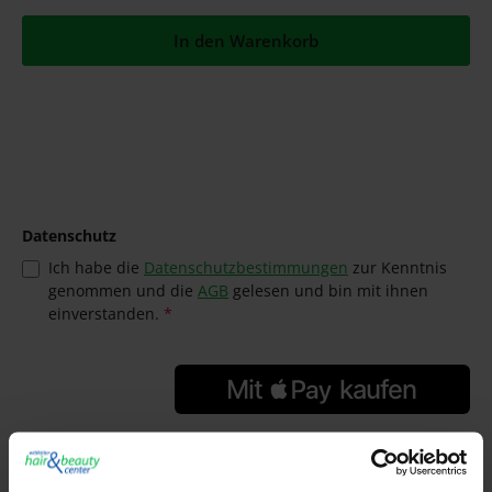
In den Warenkorb
Datenschutz
Ich habe die
Datenschutzbestimmungen
zur Kenntnis
genommen und die
AGB
gelesen und bin mit ihnen
einverstanden.
*
GTIN/EAN:
4030363002560
Hersteller: