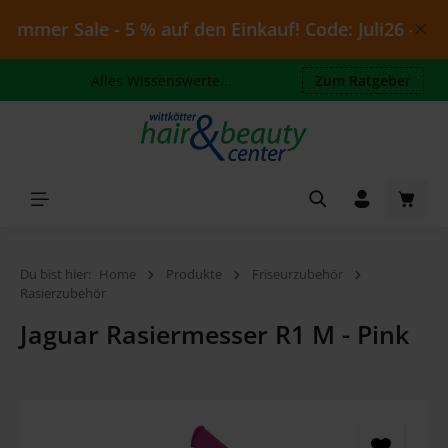
Zum Hauptinhalt springen
mmer Sale - 5 % auf den Einkauf! Code: Juli26 - gülti
Alles Wissenswerte...
Zum Ratgeber
Waren
Du bist hier:
Home
Produkte
Friseurzubehör
Rasierzubehör
Jaguar Rasiermesser R1 M - Pink
Bildergalerie überspringen