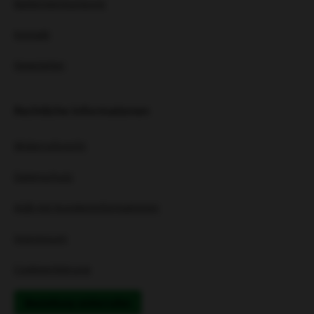
Batterieentsorgung
Kontakt
Newsletter
Rechtliche Informationen
Widerrufsrecht
Datenschutz
AGB mit Kundeninformationen
Impressum
Cookieerklärung
Bestellung widerrufen