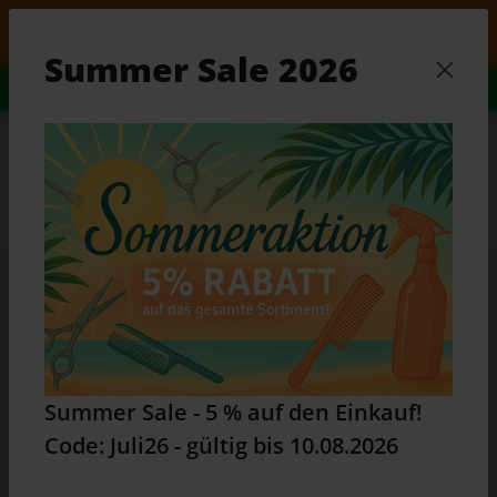
Zum Hauptinhalt springen
mmer Sale - 5 % auf den Einkauf! Code: Juli26 - gültig
Summer Sale 2026
Alles Wissenswerte...
Zum Ratgeber
Waren
Du bist hier:
Home
Produkte
Friseurzubehör
Scheren
Jaguar Scheren
Jaguar Schere Silver Line Fame
70060 - 6,0 Zoll
Summer Sale - 5 % auf den Einkauf!
Code: Juli26 - gültig bis 10.08.2026
Bildergalerie überspringen