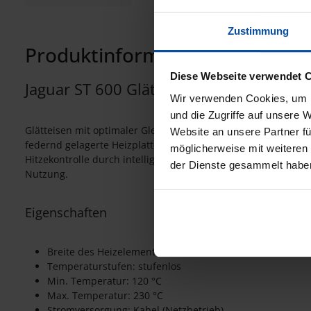
Zustimmung
Produktinformationen "Jaguar S
Diese Webseite verwendet 
Jaguar ST 600 Glätteisen
Wir verwenden Cookies, um I
und die Zugriffe auf unsere 
Glätteisen mit optimaler Gleiteigenschaft durch hochwertige
Website an unsere Partner fü
federnd gelagerte Heizplatten mit abgerundeten Kanten. Schn
möglicherweise mit weiteren
Hitzekontrolle durch intelligente Mikrochip-Temperaturführu
der Dienste gesammelt habe
Nutzung.
Eigenschaften
Breite des Heizelements: 25,4
Temperaturstufen: stufenlos
Min. Temperatur: 120 °C
Max. Temperatur: 230 °C
Stromversorgung: Kabel (Netzbetrieb)