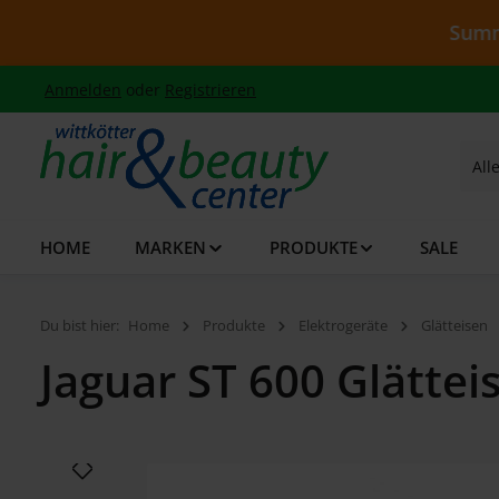
 Hauptinhalt springen
Zur Suche springen
Zur Hauptnavigation springen
Summer Sale - 
Anmelden
oder
Registrieren
All
HOME
MARKEN
PRODUKTE
SALE
Du bist hier:
Home
Produkte
Elektrogeräte
Glätteisen
Jaguar ST 600 Glättei
Bildergalerie überspringen