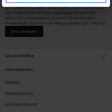
JETZT UNSEREN NEWSLETTER ABONNIEREN UND EINEN 5€
GUTSCHEIN BEKOMMEN! Bitte senden Sie mir entsprechend
Ihrer Datenschutzerklärung regelmäßig und jederzeit
widerruflich Informationen zu dem Produktsortiment
Friseurbedarf, Kosmetik und Pflegeprodukten per E-Mail zu.
Jetzt anmelden
Service-Hotline
Informationen
Ratgeber
Herstellerservice
Zahlung & Versand