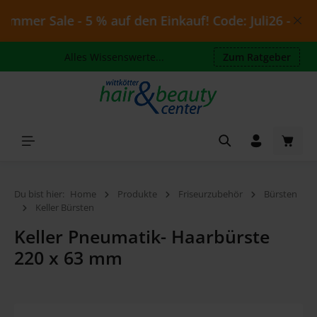
Zum Hauptinhalt springen
mmer Sale - 5 % auf den Einkauf! Code: Juli26 - gülti
Alles Wissenswerte...
Zum Ratgeber
Waren
Du bist hier:
Home
Produkte
Friseurzubehör
Bürsten
Keller Bürsten
Keller Pneumatik- Haarbürste
220 x 63 mm
Bildergalerie überspringen