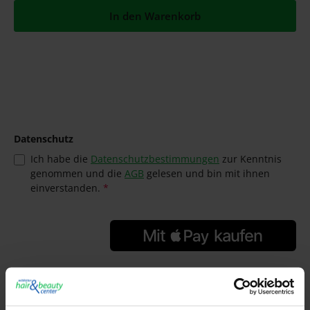
In den Warenkorb
Datenschutz
Ich habe die
Datenschutzbestimmungen
zur Kenntnis
genommen und die
AGB
gelesen und bin mit ihnen
einverstanden.
*
GTIN/EAN:
4004864053864
Hersteller: