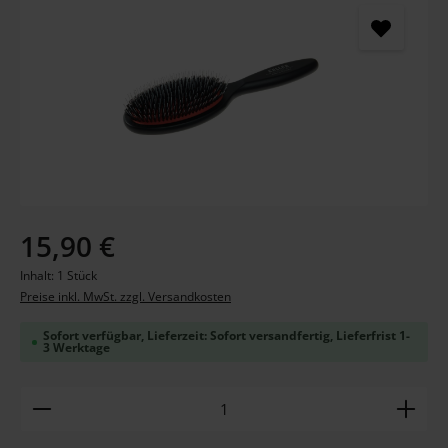
Regulärer Preis:
15,90 €
Inhalt:
1 Stück
Preise inkl. MwSt. zzgl. Versandkosten
Sofort verfügbar, Lieferzeit: Sofort versandfertig, Lieferfrist 1-
3 Werktage
Produkt Anzahl: Gib den gewünschten Wert ein ode