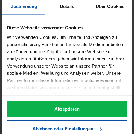
Keller
Zustimmung
Details
Über Cookies
Herstellernummer:
31562
Diese Webseite verwendet Cookies
Beschreibung
Wir verwenden Cookies, um Inhalte und Anzeigen zu
personalisieren, Funktionen für soziale Medien anbieten
Keller Pneumatik- Haarbürste Eigenschaften: reine
Wildschweinbürste mit Frisierpin abgerundet 220 x 63 mm
zu können und die Zugriffe auf unsere Website zu
Mehr
analysieren. Außerdem geben wir Informationen zu Ihrer
Verwendung unserer Website an unsere Partner für
Informationen zur Produktsicherheit
soziale Medien, Werbung und Analysen weiter. Unsere
Trusted Shops Bewertungen
Partner führen diese Informationen möglicherweise mit
weiteren Daten zusammen, die Sie ihnen bereitgestellt
haben oder die sie im Rahmen Ihrer Nutzung der Dienste
gesammelt haben.
Akzeptieren
Ablehnen oder Einstellungen