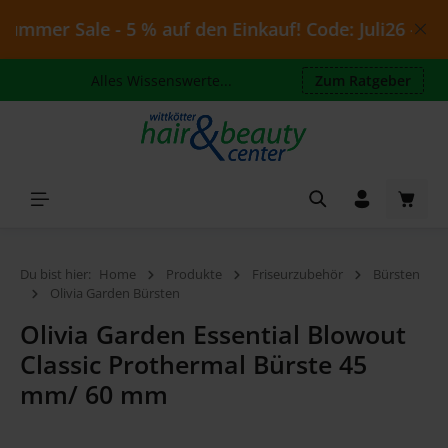
Zum Hauptinhalt springen
ummer Sale - 5 % auf den Einkauf! Code: Juli26 - gült
Alles Wissenswerte...
Zum Ratgeber
Waren
Du bist hier:
Home
Produkte
Friseurzubehör
Bürsten
Olivia Garden Bürsten
Olivia Garden Essential Blowout
Classic Prothermal Bürste 45
mm/ 60 mm