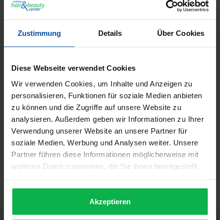
GTIN/EAN:
5414343000200
Zustimmung
Details
Über Cookies
Hersteller:
Olivia Garden
Herstellernummer:
21168
Diese Webseite verwendet Cookies
Wir verwenden Cookies, um Inhalte und Anzeigen zu
personalisieren, Funktionen für soziale Medien anbieten
Beschreibung
zu können und die Zugriffe auf unsere Website zu
Olivia Garden Prothermal Bürste 45 mm/ 60 mm Der
analysieren. Außerdem geben wir Informationen zu Ihrer
Bestseller von Olivia Garden überzeugt durch sein
Verwendung unserer Website an unsere Partner für
hervorragendes Preis-Leis…
Mehr
soziale Medien, Werbung und Analysen weiter. Unsere
Partner führen diese Informationen möglicherweise mit
Informationen zur Produktsicherheit
weiteren Daten zusammen, die Sie ihnen bereitgestellt
Trusted Shops Bewertungen
haben oder die sie im Rahmen Ihrer Nutzung der Dienste
gesammelt haben.
Akzeptieren