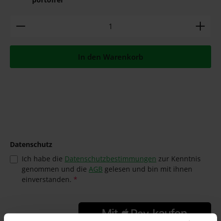
Produkt Anzahl: Gib den gewünschten Wert ein ode
In den Warenkorb
Datenschutz
Ich habe die
Datenschutzbestimmungen
zur Kenntnis
genommen und die
AGB
gelesen und bin mit ihnen
einverstanden.
*