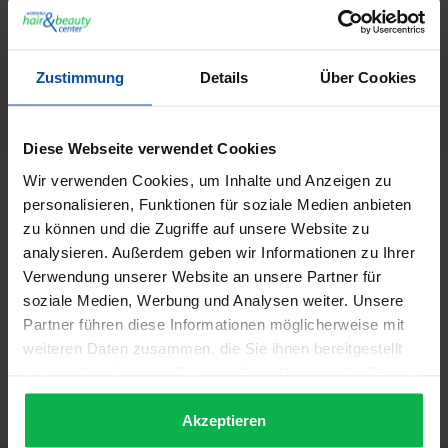
GTIN/EAN:
5025232502394
Hersteller:
Zustimmung
Details
Über Cookies
Panasonic
Herstellernummer:
32248
Diese Webseite verwendet Cookies
Wir verwenden Cookies, um Inhalte und Anzeigen zu
Beschreibung
personalisieren, Funktionen für soziale Medien anbieten
Profi-Haarschneidemaschine Panasonic ER 1411 für Netz-
zu können und die Zugriffe auf unsere Website zu
und Akku-Betrieb Jetzt mit haltbarem Akku,
analysieren. Außerdem geben wir Informationen zu Ihrer
Universalspannung 100 -…
Mehr
Verwendung unserer Website an unsere Partner für
Video
soziale Medien, Werbung und Analysen weiter. Unsere
5
Partner führen diese Informationen möglicherweise mit
Informationen zur Produktsicherheit
weiteren Daten zusammen, die Sie ihnen bereitgestellt
haben oder die sie im Rahmen Ihrer Nutzung der Dienste
Trusted Shops Bewertungen
gesammelt haben.
Akzeptieren