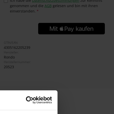
Ich habe die
Datenschutzbestimmungen
zur Kenntnis
genommen und die
AGB
gelesen und bin mit ihnen
einverstanden.
*
GTIN/EAN:
4305162205239
Hersteller:
Rondo
Herstellernummer:
20523
ngen