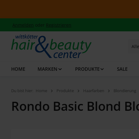
 Hauptinhalt springen
Zur Suche springen
Zur Hauptnavigation springen
Summe
Anmelden
oder
Registrieren
All
HOME
MARKEN
PRODUKTE
SALE
Du bist hier:
Home
Produkte
Haarfarben
Blondierung
Rondo Basic Blond Bl
Bildergalerie überspringen