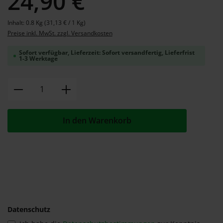
24,90 €
Inhalt:
0.8 Kg
(31,13 € / 1 Kg)
Preise inkl. MwSt. zzgl. Versandkosten
Sofort verfügbar, Lieferzeit: Sofort versandfertig, Lieferfrist
1-3 Werktage
Produkt Anzahl: Gib den gewünschten W
In den Warenkorb
Datenschutz