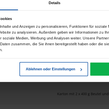
Details
asic Blond Blondierung 2 x 400gr
Cookies
nhalte und Anzeigen zu personalisieren, Funktionen für soziale
Website zu analysieren. Außerdem geben wir Informationen zu I
Rondo Basic Blond
r soziale Medien, Werbung und Analysen weiter. Unsere Partner
Blondiermittel der Extraklasse
 Daten zusammen, die Sie ihnen bereitgestellt haben oder die s
n.
Inhalt 2 x 400 g
Sparen Sie auf Premium-Ebene!
Ablehnen oder Einstellungen
Blondierpulver für alle Blondie
Strähnentechniken. Intensive A
Nuancen.
Karton mit 2 x 400 g Beutel und 