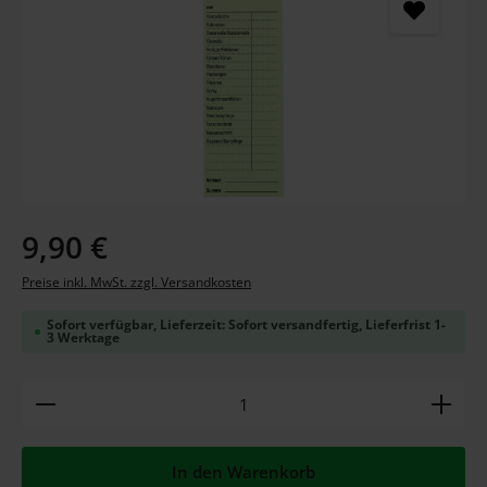
Regulärer Preis:
9,90 €
Preise inkl. MwSt. zzgl. Versandkosten
Sofort verfügbar, Lieferzeit: Sofort versandfertig, Lieferfrist 1-
3 Werktage
Produkt Anzahl: Gib den gewünschten Wert ein ode
In den Warenkorb