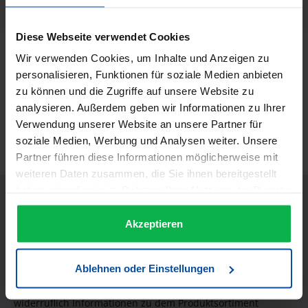
18227
Diese Webseite verwendet Cookies
Beschreibung
Wir verwenden Cookies, um Inhalte und Anzeigen zu
personalisieren, Funktionen für soziale Medien anbieten
Rondo Bedienungsblöcke10 Stück á 100 Blatt - Grün
zu können und die Zugriffe auf unsere Website zu
Informationen zur Produktsicherheit
analysieren. Außerdem geben wir Informationen zu Ihrer
Verwendung unserer Website an unsere Partner für
Trusted Shops Bewertungen
soziale Medien, Werbung und Analysen weiter. Unsere
Partner führen diese Informationen möglicherweise mit
weiteren Daten zusammen, die Sie ihnen bereitgestellt
haben oder die sie im Rahmen Ihrer Nutzung der Dienste
gesammelt haben.
Akzeptieren
JETZT UNSEREN NEWSLETTER ABONNIEREN UND EINEN 5€
Ablehnen oder Einstellungen
GUTSCHEIN BEKOMMEN! Bitte senden Sie mir entsprechend
Ihrer Datenschutzerklärung regelmäßig und jederzeit
widerruflich Informationen zu dem Produktsortiment