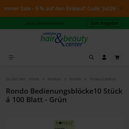
Zum Hauptinhalt springen
mmer Sale - 5 % auf den Einkauf! Code: Juli26 - gülti
Alles Wissenswerte...
Zum Ratgeber
Waren
Du bist hier:
Home
Marken
Rondo
Friseurzubehör
Rondo Bedienungsblöcke10 Stück
á 100 Blatt - Grün
Bildergalerie überspringen