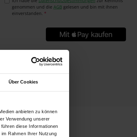
Ich habe die
Datenschutzbestimmungen
zur Kenntnis
genommen und die
AGB
gelesen und bin mit ihnen
einverstanden.
*
GTIN/EAN:
4305162370487
Hersteller:
Rondo
Herstellernummer:
37048
Über Cookies
 Medien anbieten zu können
hrer Verwendung unserer
 führen diese Informationen
ie im Rahmen Ihrer Nutzung