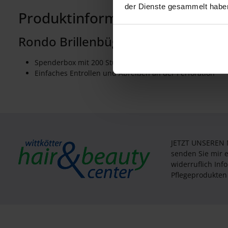
der Dienste gesammelt habe
Produktinformationen "Rondo Br
Rondo Brillenbügelschutz auf Rolle -
Spenderbox mit 200 Stück (= 100 Paar)
Einfaches Entrollen und Abreißen an der Perforation
JETZT UNSEREN
senden Sie mir 
widerruflich In
Pflegeprodukten 