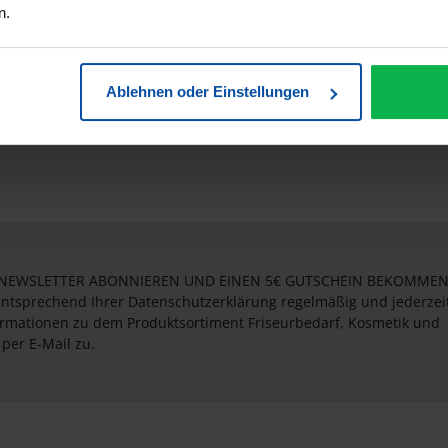
n.
illenbügelschutz auf Rolle - 200 
 200 Stück
Ablehnen oder Einstellungen
 NEWSLETTER ABONNIEREN UND EINEN 5€ GUTSCHEIN BEKOMMEN! 
entsprechend Ihrer Datenschutzerklärung regelmäßig und jederzei
formationen zu dem Produktsortiment Friseurbedarf, Kosmetik und
per E-Mail zu.