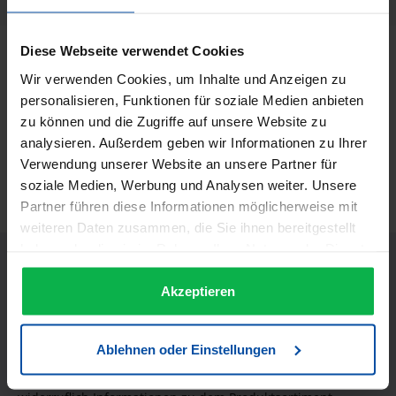
Diese Webseite verwendet Cookies
Beschreibung
Wir verwenden Cookies, um Inhalte und Anzeigen zu
Rondo Eiswasser - 250 ml 21101 Rondo Eiswasser Inhalt
personalisieren, Funktionen für soziale Medien anbieten
250 ml Hochwert…
Mehr
zu können und die Zugriffe auf unsere Website zu
Informationen zur Produktsicherheit
analysieren. Außerdem geben wir Informationen zu Ihrer
Verwendung unserer Website an unsere Partner für
Trusted Shops Bewertungen
soziale Medien, Werbung und Analysen weiter. Unsere
Partner führen diese Informationen möglicherweise mit
weiteren Daten zusammen, die Sie ihnen bereitgestellt
haben oder die sie im Rahmen Ihrer Nutzung der Dienste
gesammelt haben.
Akzeptieren
JETZT UNSEREN NEWSLETTER ABONNIEREN UND EINEN 5€
Ablehnen oder Einstellungen
GUTSCHEIN BEKOMMEN! Bitte senden Sie mir entsprechend
Ihrer Datenschutzerklärung regelmäßig und jederzeit