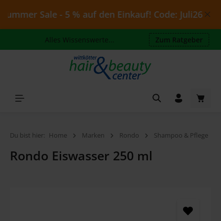
Zum Hauptinhalt springen
ummer Sale - 5 % auf den Einkauf! Code: Juli26 - gült
Alles Wissenswerte...
Zum Ratgeber
Waren
Du bist hier:
Home
Marken
Rondo
Shampoo & Pflege
Rondo Eiswasser 250 ml
Bildergalerie überspringen