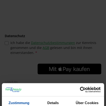
Datenschutz
Ich habe die
Datenschutzbestimmungen
zur Kenntnis
genommen und die
AGB
gelesen und bin mit ihnen
einverstanden.
*
GTIN/EAN:
4305162211018
Hersteller:
Rondo
Herstellernummer:
Zustimmung
Details
Über Cookies
21101