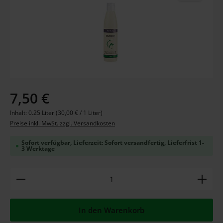
Regulärer Preis:
7,50 €
Inhalt:
0.25 Liter
(30,00 € / 1 Liter)
Preise inkl. MwSt. zzgl. Versandkosten
Sofort verfügbar, Lieferzeit: Sofort versandfertig, Lieferfrist 1-
3 Werktage
Produkt Anzahl: Gib den gewünschten Wert ein ode
In den Warenkorb