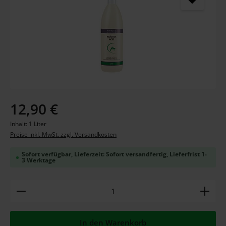
Regulärer Preis:
12,90 €
Inhalt:
1 Liter
Preise inkl. MwSt. zzgl. Versandkosten
Sofort verfügbar, Lieferzeit: Sofort versandfertig, Lieferfrist 1-
3 Werktage
Produkt Anzahl: Gib den gewünschten Wert ein ode
In den Warenkorb