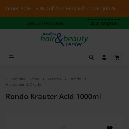
Zum Hauptinhalt springen
mmer Sale - 5 % auf den Einkauf! Code: Juli26 - gülti
Alles Wissenswerte...
Zum Ratgeber
Waren
Du bist hier:
Home
Marken
Rondo
Haarfarben & Oxyde
Rondo Kräuter Acid 1000ml
Bildergalerie überspringen