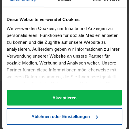
15110
Diese Webseite verwendet Cookies
Beschreibung
Wir verwenden Cookies, um Inhalte und Anzeigen zu
Rondo Kräuter Acid - 1000 ml 15110 Rondo Kräuter Acid
personalisieren, Funktionen für soziale Medien anbieten
Pflegespülung für jedes…
Mehr
zu können und die Zugriffe auf unsere Website zu
analysieren. Außerdem geben wir Informationen zu Ihrer
Informationen zur Produktsicherheit
Verwendung unserer Website an unsere Partner für
Trusted Shops Bewertungen
soziale Medien, Werbung und Analysen weiter. Unsere
Partner führen diese Informationen möglicherweise mit
weiteren Daten zusammen, die Sie ihnen bereitgestellt
haben oder die sie im Rahmen Ihrer Nutzung der Dienste
gesammelt haben.
Akzeptieren
Ablehnen oder Einstellungen
JETZT UNSEREN NEWSLETTER ABONNIEREN UND EINEN 5€
GUTSCHEIN BEKOMMEN! Bitte senden Sie mir entsprechend
Ihrer Datenschutzerklärung regelmäßig und jederzeit