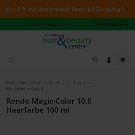
Zum Hauptinhalt springen
e - 5 % auf den Einkauf! Code: Juli26 - gültig bis 10
Alles Wissenswerte...
Zum Ratgeber
Waren
Du bist hier:
Home
Marken
Rondo
Haarfarben & Oxyde
Rondo Magic-Color 10.0
Haarfarbe 100 ml
Bildergalerie überspringen