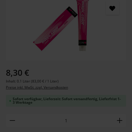
Regulärer Preis:
8,30 €
Inhalt:
0.1 Liter
(83,00 € / 1 Liter)
Preise inkl. MwSt. zzgl. Versandkosten
Sofort verfügbar, Lieferzeit: Sofort versandfertig, Lieferfrist 1-
3 Werktage
Produkt Anzahl: Gib den gewünschten Wert ein ode