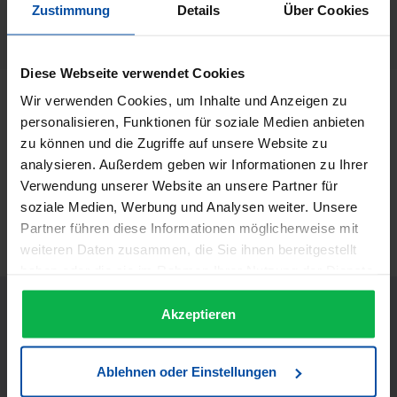
Rondo
Zustimmung
Details
Über Cookies
Herstellernummer:
26011
Diese Webseite verwendet Cookies
Wir verwenden Cookies, um Inhalte und Anzeigen zu
Beschreibung
personalisieren, Funktionen für soziale Medien anbieten
Rondo Magic Color Creme Haarfarbe Magic Color Creme
zu können und die Zugriffe auf unsere Website zu
Haarfarbe 10.0…
Mehr
analysieren. Außerdem geben wir Informationen zu Ihrer
Informationen zur Produktsicherheit
Verwendung unserer Website an unsere Partner für
soziale Medien, Werbung und Analysen weiter. Unsere
Trusted Shops Bewertungen
Partner führen diese Informationen möglicherweise mit
weiteren Daten zusammen, die Sie ihnen bereitgestellt
haben oder die sie im Rahmen Ihrer Nutzung der Dienste
gesammelt haben.
Akzeptieren
Ablehnen oder Einstellungen
JETZT UNSEREN NEWSLETTER ABONNIEREN UND EINEN 5€