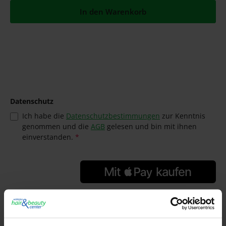
In den Warenkorb
Datenschutz
Ich habe die
Datenschutzbestimmungen
zur Kenntnis
genommen und die
AGB
gelesen und bin mit ihnen
einverstanden.
*
GTIN/EAN:
4305162260115
Hersteller: