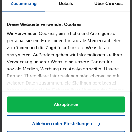
Rondo
Zustimmung
Details
Über Cookies
Herstellernummer:
26004
Diese Webseite verwendet Cookies
Wir verwenden Cookies, um Inhalte und Anzeigen zu
Beschreibung
personalisieren, Funktionen für soziale Medien anbieten
Rondo Magic Color Creme Haarfarbe Magic Color Creme
zu können und die Zugriffe auf unsere Website zu
Haarfarbe 6.0…
Mehr
analysieren. Außerdem geben wir Informationen zu Ihrer
Informationen zur Produktsicherheit
Verwendung unserer Website an unsere Partner für
soziale Medien, Werbung und Analysen weiter. Unsere
Trusted Shops Bewertungen
Partner führen diese Informationen möglicherweise mit
weiteren Daten zusammen, die Sie ihnen bereitgestellt
haben oder die sie im Rahmen Ihrer Nutzung der Dienste
gesammelt haben.
Akzeptieren
Ablehnen oder Einstellungen
JETZT UNSEREN NEWSLETTER ABONNIEREN UND EINEN 5€