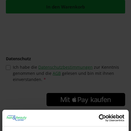
In den Warenkorb
Datenschutz
Ich habe die
Datenschutzbestimmungen
zur Kenntnis
genommen und die
AGB
gelesen und bin mit ihnen
einverstanden.
*
GTIN/EAN:
4305162260047
Hersteller: