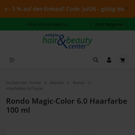
Zum Hauptinhalt springen
- 5 % auf den Einkauf! Code: Juli26 - gültig bis 10.0
Alles Wissenswerte...
Zum Ratgeber
Waren
Du bist hier:
Home
Marken
Rondo
Haarfarben & Oxyde
Rondo Magic-Color 6.0 Haarfarbe
100 ml
Bildergalerie überspringen