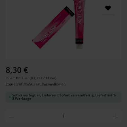
Regulärer Preis:
8,30 €
Inhalt:
0.1 Liter
(83,00 € / 1 Liter)
Preise inkl. MwSt. zzgl. Versandkosten
Sofort verfügbar, Lieferzeit: Sofort versandfertig, Lieferfrist 1-
3 Werktage
Produkt Anzahl: Gib den gewünschten Wert ein ode