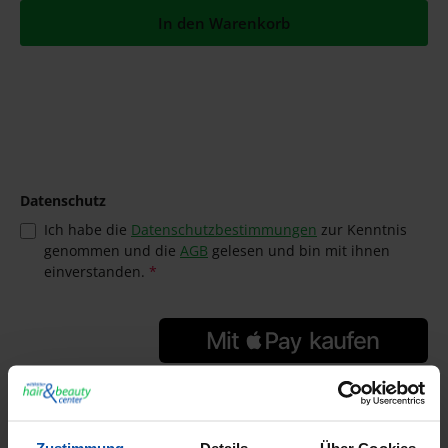
In den Warenkorb
Datenschutz
Ich habe die
Datenschutzbestimmungen
zur Kenntnis
genommen und die
AGB
gelesen und bin mit ihnen
einverstanden.
*
GTIN/EAN:
4305162294745
Hersteller: