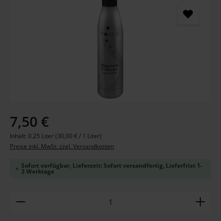
Regulärer Preis:
7,50 €
Inhalt:
0.25 Liter
(30,00 € / 1 Liter)
Preise inkl. MwSt. zzgl. Versandkosten
Sofort verfügbar, Lieferzeit: Sofort versandfertig, Lieferfrist 1-
3 Werktage
Produkt Anzahl: Gib den gewünschten Wert ein ode