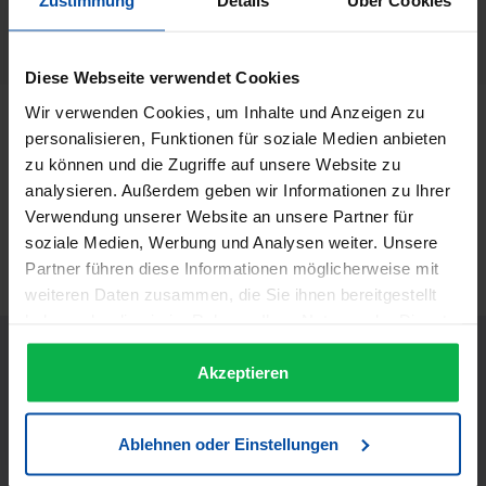
Zustimmung
Details
Über Cookies
Rondo
Herstellernummer:
29474
Diese Webseite verwendet Cookies
Wir verwenden Cookies, um Inhalte und Anzeigen zu
Beschreibung
personalisieren, Funktionen für soziale Medien anbieten
Rondo Nagellack-Entferner 250 ml
zu können und die Zugriffe auf unsere Website zu
analysieren. Außerdem geben wir Informationen zu Ihrer
Informationen zur Produktsicherheit
Verwendung unserer Website an unsere Partner für
Trusted Shops Bewertungen
soziale Medien, Werbung und Analysen weiter. Unsere
Partner führen diese Informationen möglicherweise mit
weiteren Daten zusammen, die Sie ihnen bereitgestellt
haben oder die sie im Rahmen Ihrer Nutzung der Dienste
gesammelt haben.
Akzeptieren
Ablehnen oder Einstellungen
JETZT UNSEREN NEWSLETTER ABONNIEREN UND EINEN 5€
GUTSCHEIN BEKOMMEN! Bitte senden Sie mir entsprechend