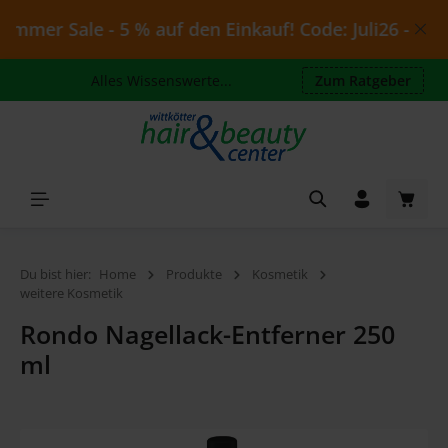
Zum Hauptinhalt springen
mmer Sale - 5 % auf den Einkauf! Code: Juli26 - gülti
Alles Wissenswerte...
Zum Ratgeber
Waren
Du bist hier:
Home
Produkte
Kosmetik
weitere Kosmetik
Rondo Nagellack-Entferner 250
ml
Bildergalerie überspringen