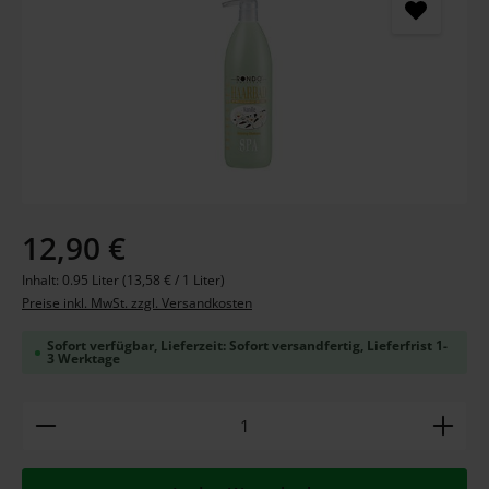
Regulärer Preis:
12,90 €
Inhalt:
0.95 Liter
(13,58 € / 1 Liter)
Preise inkl. MwSt. zzgl. Versandkosten
Sofort verfügbar, Lieferzeit: Sofort versandfertig, Lieferfrist 1-
3 Werktage
Produkt Anzahl: Gib den gewünschten Wert ein ode