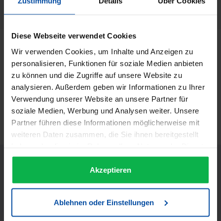
Zustimmung
Details
Über Cookies
Herstellernummer:
21414
Diese Webseite verwendet Cookies
Beschreibung
Wir verwenden Cookies, um Inhalte und Anzeigen zu
personalisieren, Funktionen für soziale Medien anbieten
Rondo Nature Spa Vanille Haarbad - 950 ml 21414 Rondo
Nature Spa Vanille Haarbad…
Mehr
zu können und die Zugriffe auf unsere Website zu
analysieren. Außerdem geben wir Informationen zu Ihrer
Informationen zur Produktsicherheit
Verwendung unserer Website an unsere Partner für
Trusted Shops Bewertungen
soziale Medien, Werbung und Analysen weiter. Unsere
Partner führen diese Informationen möglicherweise mit
weiteren Daten zusammen, die Sie ihnen bereitgestellt
haben oder die sie im Rahmen Ihrer Nutzung der Dienste
gesammelt haben.
Akzeptieren
Ablehnen oder Einstellungen
JETZT UNSEREN NEWSLETTER ABONNIEREN UND EINEN 5€
GUTSCHEIN BEKOMMEN! Bitte senden Sie mir entsprechend