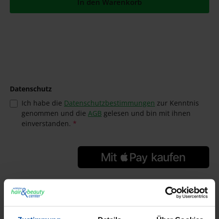
In den Warenkorb
Datenschutz
Ich habe die
Datenschutzbestimmungen
zur Kenntnis
genommen und die
AGB
gelesen und bin mit ihnen
einverstanden.
*
GTIN/EAN:
4305162214149
Hersteller:
Rondo