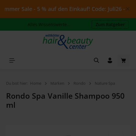
Zum Hauptinhalt springen
mmer Sale - 5 % auf den Einkauf! Code: Juli26 - gülti
Alles Wissenswerte...
Zum Ratgeber
Waren
Du bist hier:
Home
Marken
Rondo
Nature Spa
Rondo Spa Vanille Shampoo 950
ml
Bildergalerie überspringen