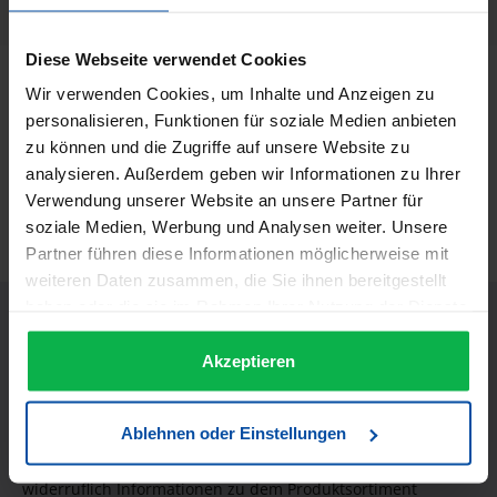
29152
Diese Webseite verwendet Cookies
Beschreibung
Wir verwenden Cookies, um Inhalte und Anzeigen zu
personalisieren, Funktionen für soziale Medien anbieten
Schlüsselanhänger Kamm mit Strass
zu können und die Zugriffe auf unsere Website zu
Informationen zur Produktsicherheit
analysieren. Außerdem geben wir Informationen zu Ihrer
Verwendung unserer Website an unsere Partner für
Trusted Shops Bewertungen
soziale Medien, Werbung und Analysen weiter. Unsere
Partner führen diese Informationen möglicherweise mit
weiteren Daten zusammen, die Sie ihnen bereitgestellt
haben oder die sie im Rahmen Ihrer Nutzung der Dienste
gesammelt haben.
Akzeptieren
JETZT UNSEREN NEWSLETTER ABONNIEREN UND EINEN 5€
Ablehnen oder Einstellungen
GUTSCHEIN BEKOMMEN! Bitte senden Sie mir entsprechend
Ihrer Datenschutzerklärung regelmäßig und jederzeit
widerruflich Informationen zu dem Produktsortiment