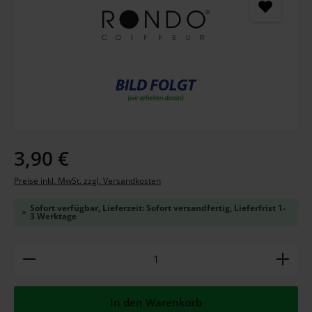
Regulärer Preis:
3,90 €
Preise inkl. MwSt. zzgl. Versandkosten
Sofort verfügbar, Lieferzeit: Sofort versandfertig, Lieferfrist 1-
3 Werktage
Produkt Anzahl: Gib den gewünschten Wert ein ode
In den Warenkorb