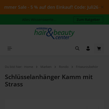
Zum Hauptinhalt springen
mmer Sale - 5 % auf den Einkauf! Code: Juli26 - gülti
Alles Wissenswerte...
Zum Ratgeber
Waren
Du bist hier:
Home
Marken
Rondo
Friseurzubehör
Schlüsselanhänger Kamm mit
Strass
Bildergalerie überspringen