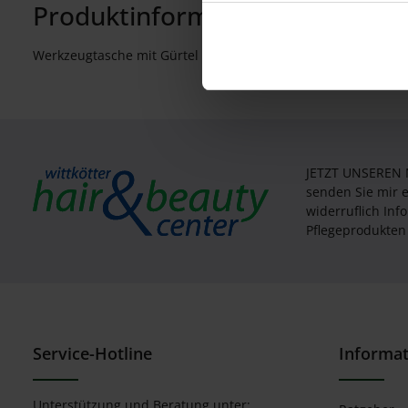
Produktinformationen "Werkze
Werkzeugtasche mit Gürtel Rondo
JETZT UNSEREN
senden Sie mir 
widerruflich In
Pflegeprodukten 
Service-Hotline
Informa
Unterstützung und Beratung unter: