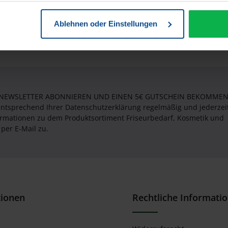
ugtasche mit Gürtel Rondo"
Ablehnen oder Einstellungen
 NEWSLETTER ABONNIEREN UND EINEN 5€ GUTSCHEIN BEKOMMEN! 
entsprechend Ihrer Datenschutzerklärung regelmäßig und jederzei
formationen zu dem Produktsortiment Friseurbedarf, Kosmetik und
per E-Mail zu.
tionen
Rechtliche Informati