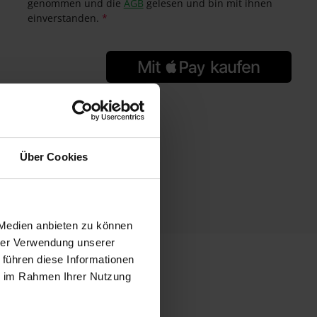
genommen und die
AGB
gelesen und bin mit ihnen
einverstanden.
*
GTIN/EAN:
4305162295384
Hersteller:
Rondo
Über Cookies
Herstellernummer:
29538
 Medien anbieten zu können
hrer Verwendung unserer
 führen diese Informationen
ie im Rahmen Ihrer Nutzung