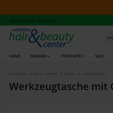
 Hauptinhalt springen
Zur Suche springen
Zur Hauptnavigation springen
Anmelden
oder
Registrieren
All
HOME
MARKEN
PRODUKTE
SALE
Du bist hier:
Home
Marken
Rondo
Friseurzubehör
Werkzeugtasche mit 
Bildergalerie überspringen