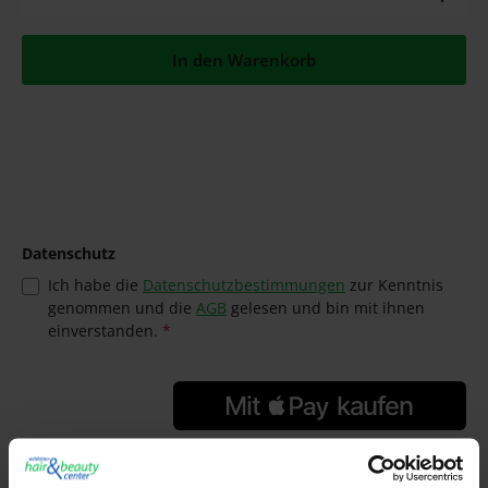
In den Warenkorb
Datenschutz
Ich habe die
Datenschutzbestimmungen
zur Kenntnis
genommen und die
AGB
gelesen und bin mit ihnen
einverstanden.
*
GTIN/EAN:
4045787314311