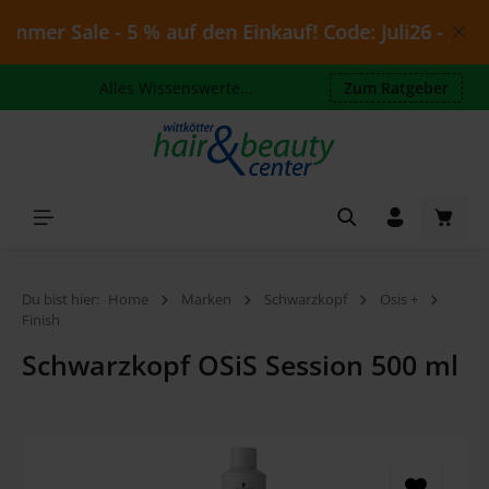
Zum Hauptinhalt springen
mer Sale - 5 % auf den Einkauf! Code: Juli26 - gültig
Alles Wissenswerte...
Zum Ratgeber
Waren
Du bist hier:
Home
Marken
Schwarzkopf
Osis +
Finish
Schwarzkopf OSiS Session 500 ml
Bildergalerie überspringen