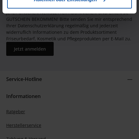
JETZT UNSEREN NEWSLETTER ABONNIEREN UND EINEN 5€
GUTSCHEIN BEKOMMEN! Bitte senden Sie mir entsprechend
Ihrer Datenschutzerklärung regelmäßig und jederzeit
widerruflich Informationen zu dem Produktsortiment
Friseurbedarf, Kosmetik und Pflegeprodukten per E-Mail zu.
Jetzt anmelden
Service-Hotline
Informationen
Ratgeber
Herstellerservice
Zahlung & Versand