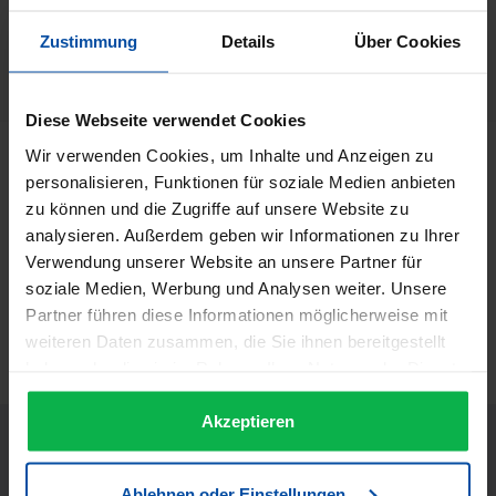
Hersteller:
Schwarzkopf
Zustimmung
Details
Über Cookies
Herstellernummer:
33380
Diese Webseite verwendet Cookies
Wir verwenden Cookies, um Inhalte und Anzeigen zu
Beschreibung
personalisieren, Funktionen für soziale Medien anbieten
OSiS+ Willst Du mit echt innovativen Stylingprodukten
zu können und die Zugriffe auf unsere Website zu
arbeiten, um das Unerreichbare zu erreichen? Brauchst
analysieren. Außerdem geben wir Informationen zu Ihrer
Du unbegrenzt…
Mehr
Verwendung unserer Website an unsere Partner für
Informationen zur Produktsicherheit
soziale Medien, Werbung und Analysen weiter. Unsere
Partner führen diese Informationen möglicherweise mit
Trusted Shops Bewertungen
weiteren Daten zusammen, die Sie ihnen bereitgestellt
haben oder die sie im Rahmen Ihrer Nutzung der Dienste
gesammelt haben.
Akzeptieren
Ablehnen oder Einstellungen