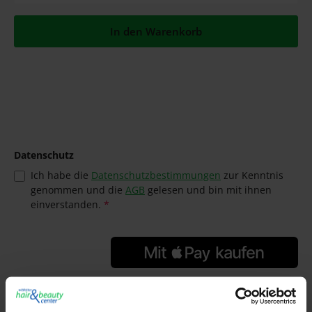
In den Warenkorb
Datenschutz
Ich habe die
Datenschutzbestimmungen
zur Kenntnis
genommen und die
AGB
gelesen und bin mit ihnen
einverstanden.
*
GTIN/EAN:
4045787207286