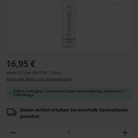
Regulärer Preis:
16,95 €
Inhalt:
0.2 Liter
(84,75 € / 1 Liter)
Preise inkl. MwSt. zzgl. Versandkosten
Sofort verfügbar, Lieferzeit: Sofort versandfertig, Lieferfrist 1-
3 Werktage
Diesen Artikel erhalten Sie innerhalb Deutschlands
portofrei
Produkt Anzahl: Gib den gewünschten Wert ein ode