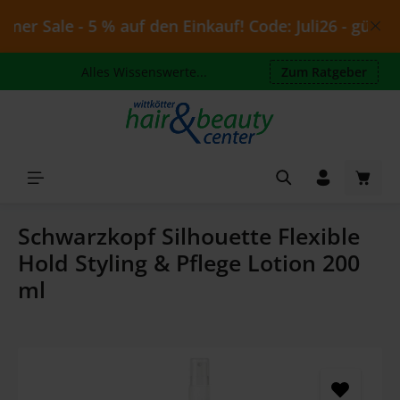
Zum Hauptinhalt springen
r Sale - 5 % auf den Einkauf! Code: Juli26 - gültig b
Alles Wissenswerte...
Zum Ratgeber
Waren
Schwarzkopf Silhouette Flexible
Hold Styling & Pflege Lotion 200
ml
Bildergalerie überspringen