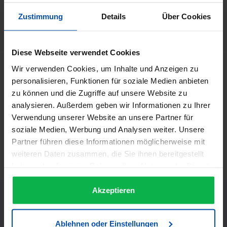
Hersteller:
Schwarzkopf
Zustimmung
Details
Über Cookies
Herstellernummer:
27409
Diese Webseite verwendet Cookies
Wir verwenden Cookies, um Inhalte und Anzeigen zu
Beschreibung
personalisieren, Funktionen für soziale Medien anbieten
SILHOUETTE Pure Formula, Unsichtbarer Halt Qualitativ
zu können und die Zugriffe auf unsere Website zu
hochwertige, reine, aktive Inhaltsstoffe und mikrofeine…
analysieren. Außerdem geben wir Informationen zu Ihrer
Mehr
Verwendung unserer Website an unsere Partner für
Informationen zur Produktsicherheit
soziale Medien, Werbung und Analysen weiter. Unsere
Partner führen diese Informationen möglicherweise mit
Trusted Shops Bewertungen
weiteren Daten zusammen, die Sie ihnen bereitgestellt
haben oder die sie im Rahmen Ihrer Nutzung der Dienste
gesammelt haben.
Akzeptieren
Ablehnen oder Einstellungen