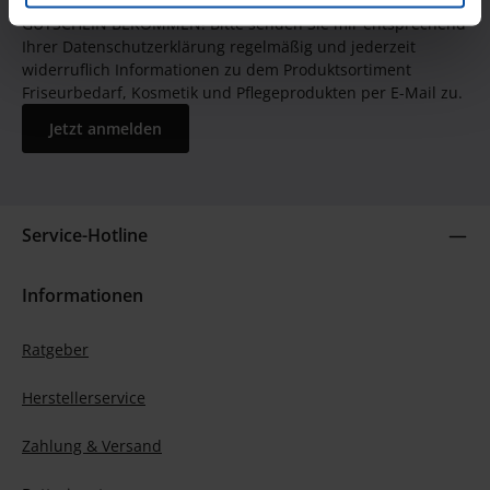
JETZT UNSEREN NEWSLETTER ABONNIEREN UND EINEN 5€
GUTSCHEIN BEKOMMEN! Bitte senden Sie mir entsprechend
Ihrer Datenschutzerklärung regelmäßig und jederzeit
widerruflich Informationen zu dem Produktsortiment
Friseurbedarf, Kosmetik und Pflegeprodukten per E-Mail zu.
Jetzt anmelden
Service-Hotline
Informationen
Ratgeber
Herstellerservice
Zahlung & Versand