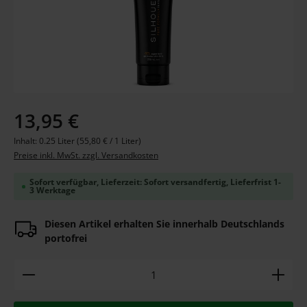
Regulärer Preis:
13,95 €
Inhalt:
0.25 Liter
(55,80 € / 1 Liter)
Preise inkl. MwSt. zzgl. Versandkosten
Sofort verfügbar, Lieferzeit: Sofort versandfertig, Lieferfrist 1-
3 Werktage
Diesen Artikel erhalten Sie innerhalb Deutschlands
portofrei
Produkt Anzahl: Gib den gewünschten Wert ein ode