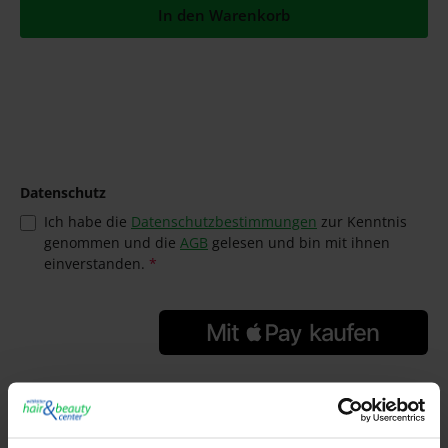
In den Warenkorb
Datenschutz
Ich habe die
Datenschutzbestimmungen
zur Kenntnis
genommen und die
AGB
gelesen und bin mit ihnen
einverstanden.
*
GTIN/EAN:
4045787179422
Hersteller:
Schwarzkopf