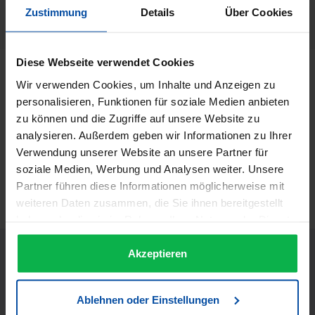
Herstellernummer:
Zustimmung
Details
Über Cookies
38202
Diese Webseite verwendet Cookies
Beschreibung
Wir verwenden Cookies, um Inhalte und Anzeigen zu
SILHOUETTE Pure Formula, Unsichtbarer Halt Qualitativ
personalisieren, Funktionen für soziale Medien anbieten
hochwertige, reine, aktive Inhaltsstoffe und mikrofeine…
zu können und die Zugriffe auf unsere Website zu
Mehr
analysieren. Außerdem geben wir Informationen zu Ihrer
Informationen zur Produktsicherheit
Verwendung unserer Website an unsere Partner für
soziale Medien, Werbung und Analysen weiter. Unsere
Trusted Shops Bewertungen
Partner führen diese Informationen möglicherweise mit
weiteren Daten zusammen, die Sie ihnen bereitgestellt
haben oder die sie im Rahmen Ihrer Nutzung der Dienste
gesammelt haben.
Akzeptieren
Ablehnen oder Einstellungen