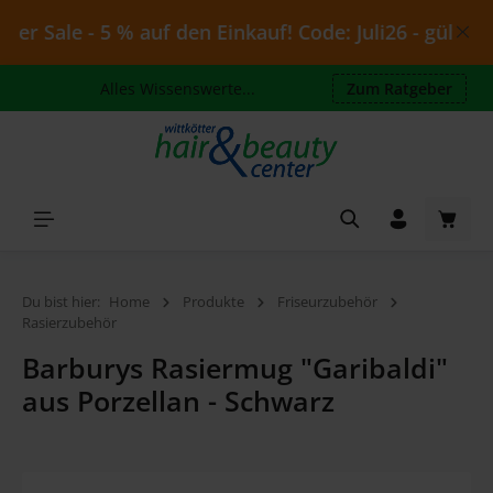
Zum Hauptinhalt springen
 Sale - 5 % auf den Einkauf! Code: Juli26 - gültig bi
Alles Wissenswerte...
Zum Ratgeber
Waren
Du bist hier:
Home
Produkte
Friseurzubehör
Rasierzubehör
Barburys Rasiermug "Garibaldi"
aus Porzellan - Schwarz
Bildergalerie überspringen