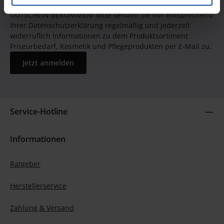
JETZT UNSEREN NEWSLETTER ABONNIEREN UND EINEN 5€
GUTSCHEIN BEKOMMEN! Bitte senden Sie mir entsprechend
Ihrer Datenschutzerklärung regelmäßig und jederzeit
widerruflich Informationen zu dem Produktsortiment
Friseurbedarf, Kosmetik und Pflegeprodukten per E-Mail zu.
Jetzt anmelden
Service-Hotline
Informationen
Ratgeber
Herstellerservice
Zahlung & Versand