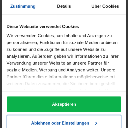
Sinelco
Zustimmung
Details
Über Cookies
Herstellernummer:
45070
Diese Webseite verwendet Cookies
Beschreibung
Wir verwenden Cookies, um Inhalte und Anzeigen zu
personalisieren, Funktionen für soziale Medien anbieten
Barburys Rasiermug “Garibaldi” aus Porzellan - Schwarz
Diese Profi- Rasierschale aus Porzellan von Barburys ist
zu können und die Zugriffe auf unsere Website zu
das perfekte…
Mehr
analysieren. Außerdem geben wir Informationen zu Ihrer
Verwendung unserer Website an unsere Partner für
Informationen zur Produktsicherheit
soziale Medien, Werbung und Analysen weiter. Unsere
Trusted Shops Bewertungen
Partner führen diese Informationen möglicherweise mit
weiteren Daten zusammen, die Sie ihnen bereitgestellt
haben oder die sie im Rahmen Ihrer Nutzung der Dienste
gesammelt haben.
Akzeptieren
Ablehnen oder Einstellungen