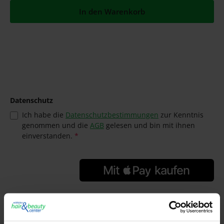
In den Warenkorb
Datenschutz
Ich habe die
Datenschutzbestimmungen
zur Kenntnis
genommen und die
AGB
gelesen und bin mit ihnen
einverstanden.
*
GTIN/EAN:
5412058203015
Hersteller: