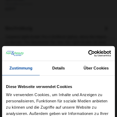
Herstellernummer:
62577
Beschreibung
Talavera Split-Ender Pro 2 Entfernt Spliss, ohne die Haare
zu kürzen The Revolution for Hair Der Split-Ender ist eine
einz…
Mehr
Video
1
Informationen zur Produktsicherheit
Zustimmung
Details
Über Cookies
Trusted Shops Bewertungen
Diese Webseite verwendet Cookies
Wir verwenden Cookies, um Inhalte und Anzeigen zu
personalisieren, Funktionen für soziale Medien anbieten
zu können und die Zugriffe auf unsere Website zu
analysieren. Außerdem geben wir Informationen zu Ihrer