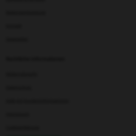
Batterieentsorgung
Kontakt
Newsletter
Rechtliche Informationen
Widerrufsrecht
Datenschutz
AGB mit Kundeninformationen
Impressum
Cookieerklärung