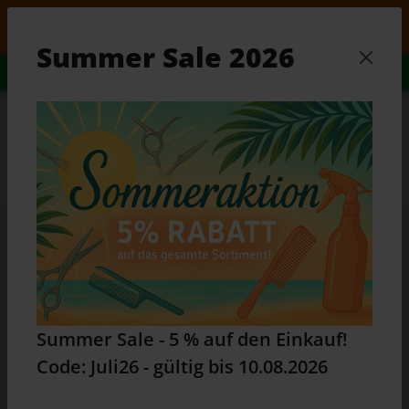
Zum Hauptinhalt springen
Einkauf! Code: Juli26 - gültig bis 10.08.2026
Summer Sale 2026
Alles Wissenswerte...
Zum Ratgeber
Waren
Talavera Split-Ender Pro 2 Spliss-
Entferner schwarz black gegen
Spliss
Summer Sale - 5 % auf den Einkauf!
Code: Juli26 - gültig bis 10.08.2026
Bildergalerie überspringen