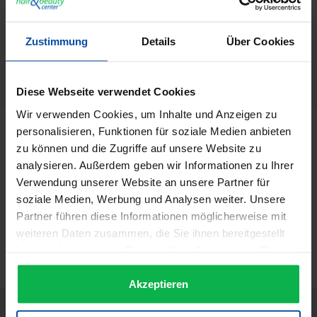
GTIN/EAN:
4029924032689
Zustimmung
Details
Über Cookies
Hersteller:
Tondeo
Herstellernummer:
29348
Diese Webseite verwendet Cookies
Wir verwenden Cookies, um Inhalte und Anzeigen zu
personalisieren, Funktionen für soziale Medien anbieten
Beschreibung
zu können und die Zugriffe auf unsere Website zu
Tondeo Eco XS Tondeo Eco XS Profi Konturen -
analysieren. Außerdem geben wir Informationen zu Ihrer
Haarschneidemaschine Eigenschaften Komfortable
Verwendung unserer Website an unsere Partner für
Handhabung…
Mehr
soziale Medien, Werbung und Analysen weiter. Unsere
Informationen zur Produktsicherheit
Partner führen diese Informationen möglicherweise mit
weiteren Daten zusammen, die Sie ihnen bereitgestellt
Trusted Shops Bewertungen
haben oder die sie im Rahmen Ihrer Nutzung der Dienste
gesammelt haben.
Akzeptieren