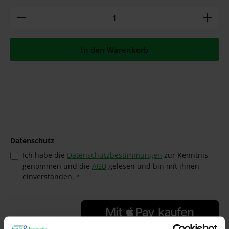
Produkt Anzahl: Gib den gewünschten Wert ein ode
In den Warenkorb
Datenschutz
Ich habe die
Datenschutzbestimmungen
zur Kenntnis
genommen und die
AGB
gelesen und bin mit ihnen
einverstanden.
*