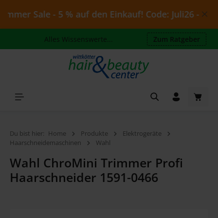
Zum Hauptinhalt springen
mmer Sale - 5 % auf den Einkauf! Code: Juli26 - gültig
Alles Wissenswerte...
Zum Ratgeber
Waren
Du bist hier:
Home
Produkte
Elektrogeräte
Haarschneidemaschinen
Wahl
Wahl ChroMini Trimmer Profi
Haarschneider 1591-0466
Bildergalerie überspringen