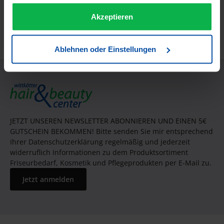
Informationen zur Produktsicherheit
gesammelt haben.
Akzeptieren
Trusted Shops Bewertungen
Ablehnen oder Einstellungen
JETZT UNSEREN NEWSLETTER ABONNIEREN UND EINEN 5€
GUTSCHEIN BEKOMMEN! Bitte senden Sie mir entsprechend
Ihrer Datenschutzerklärung regelmäßig und jederzeit
widerruflich Informationen zu dem Produktsortiment
Friseurbedarf, Kosmetik und Pflegeprodukten per E-Mail zu.
Jetzt anmelden